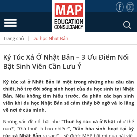
Trang chủ
|
Du học Nhật Bản
Ký Túc Xá Ở Nhật Bản – 3 Ưu Điểm Nổi
Bật Sinh Viên Cần Lưu Ý
Ký túc xá ở Nhật Bản là một trong những nhu cầu cần
thiết, hỗ trợ đời sống sinh hoạt của du học sinh tại Nhật
Bản. Nếu không tìm hiểu trước, đa phần các bạn sinh
viên khi du học Nhật Bản sẽ cảm thấy bỡ ngỡ và lo lắng
về nơi ở của mình.
Những vấn đề nổi bật như “
Thuê ký túc xá ở Nhật
như thế
nào?”, “Giá thuê là bao nhiêu?”, “
Văn hóa sinh hoạt tại ký
túc xá Nhật Bản
ra sao?”,…sẽ được MAP bật mí qua bài viết