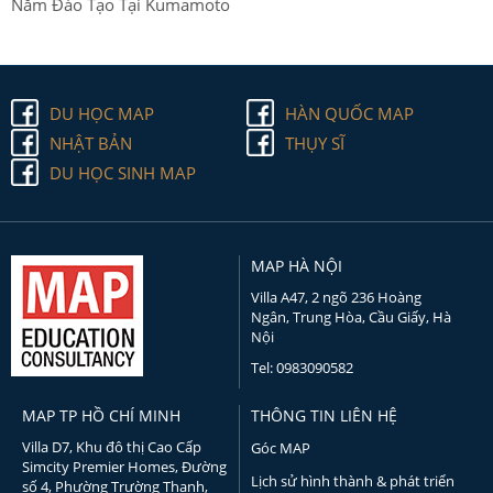
Năm Đào Tạo Tại Kumamoto
DU HỌC MAP
HÀN QUỐC MAP
NHẬT BẢN
THỤY SĨ
DU HỌC SINH MAP
MAP HÀ NỘI
Villa A47, 2 ngõ 236 Hoàng
Ngân, Trung Hòa, Cầu Giấy, Hà
Nội
Tel: 0983090582
MAP TP HỒ CHÍ MINH
THÔNG TIN LIÊN HỆ
Villa D7, Khu đô thị Cao Cấp
Góc MAP
Simcity Premier Homes, Đường
Lịch sử hình thành & phát triển
số 4, Phường Trường Thạnh,