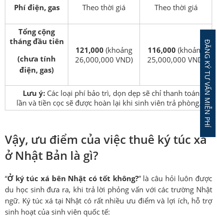
Phí điện, gas
Theo thời giá
Theo thời giá
Tổng cộng
tháng đầu tiên
ĐĂNG KÝ TƯ VẤN MIỄN PHÍ
121,000
(khoảng
116,000
(khoảng
(chưa tính
26,000,000 VND)
25,000,000 VND)
điện, gas)
Lưu ý:
Các loại phí bảo trì, dọn dẹp sẽ chỉ thanh toán 1
lần và tiền cọc sẽ được hoàn lại khi sinh viên trả phòng.
Vậy, ưu điểm của việc thuê ký túc xá
ở Nhật Bản là gì?
“
Ở ký túc xá bên Nhật có tốt không?
” là câu hỏi luôn được
du học sinh đưa ra, khi trả lời phỏng vấn với các trường Nhật
ngữ. Ký túc xá tại Nhật có rất nhiều ưu điểm và lợi ích, hỗ trợ
sinh hoạt của sinh viên quốc tế: