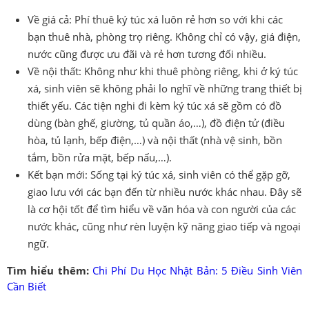
Về giá cả: Phí thuê ký túc xá luôn rẻ hơn so với khi các
bạn thuê nhà, phòng trọ riêng. Không chỉ có vậy, giá điện,
nước cũng được ưu đãi và rẻ hơn tương đối nhiều.
Về nội thất: Không như khi thuê phòng riêng, khi ở ký túc
xá, sinh viên sẽ không phải lo nghĩ về những trang thiết bị
thiết yếu. Các tiện nghi đi kèm ký túc xá sẽ gồm có đồ
dùng (bàn ghế, giường, tủ quần áo,…), đồ điện tử (điều
hòa, tủ lạnh, bếp điện,…) và nội thất (nhà vệ sinh, bồn
tắm, bồn rửa mặt, bếp nấu,…).
Kết bạn mới: Sống tại ký túc xá, sinh viên có thể gặp gỡ,
giao lưu với các bạn đến từ nhiều nước khác nhau. Đây sẽ
là cơ hội tốt để tìm hiểu về văn hóa và con người của các
nước khác, cũng như rèn luyện kỹ năng giao tiếp và ngoại
ngữ.
Tìm hiểu thêm:
Chi Phí Du Học Nhật Bản: 5 Điều Sinh Viên
Cần Biết