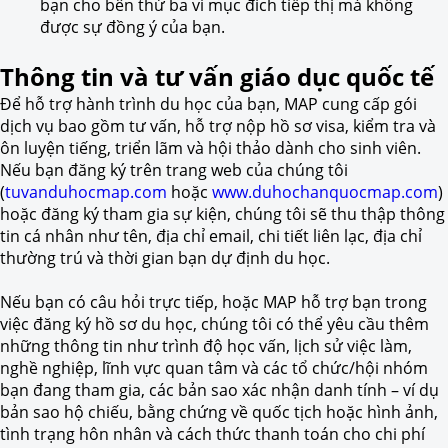
bạn cho bên thứ ba vì mục đích tiếp thị mà không
được sự đồng ý của bạn.
Thông tin và tư vấn giáo dục quốc tế
Để hỗ trợ hành trình du học của bạn, MAP cung cấp gói
dịch vụ bao gồm tư vấn, hỗ trợ nộp hồ sơ visa, kiểm tra và
ôn luyện tiếng, triển lãm và hội thảo dành cho sinh viên.
Nếu bạn đăng ký trên trang web của chúng tôi
(
tuvanduhocmap.com
hoặc
www.duhochanquocmap.com
)
hoặc đăng ký tham gia sự kiện, chúng tôi sẽ thu thập thông
tin cá nhân như tên, địa chỉ email, chi tiết liên lạc, địa chỉ
thường trú và thời gian bạn dự định du học.
Nếu bạn có câu hỏi trực tiếp, hoặc MAP hỗ trợ bạn trong
việc đăng ký hồ sơ du học, chúng tôi có thể yêu cầu thêm
những thông tin như trình độ học vấn, lịch sử việc làm,
nghề nghiệp, lĩnh vực quan tâm và các tổ chức/hội nhóm
bạn đang tham gia, các bản sao xác nhận danh tính – ví dụ
bản sao hộ chiếu, bằng chứng về quốc tịch hoặc hình ảnh,
tình trạng hôn nhân và cách thức thanh toán cho chi phí