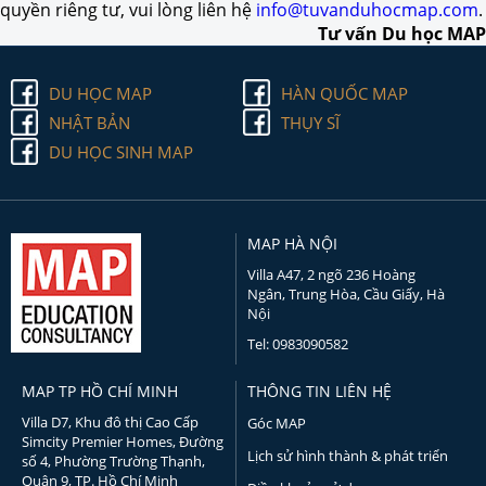
quyền riêng tư, vui lòng liên hệ
info@tuvanduhocmap.com
.
Tư vấn Du học MAP
DU HỌC MAP
HÀN QUỐC MAP
NHẬT BẢN
THỤY SĨ
DU HỌC SINH MAP
MAP HÀ NỘI
Villa A47, 2 ngõ 236 Hoàng
Ngân, Trung Hòa, Cầu Giấy, Hà
Nội
Tel: 0983090582
MAP TP HỒ CHÍ MINH
THÔNG TIN LIÊN HỆ
Villa D7, Khu đô thị Cao Cấp
Góc MAP
Simcity Premier Homes, Đường
Lịch sử hình thành & phát triển
số 4, Phường Trường Thạnh,
Quận 9, TP. Hồ Chí Minh