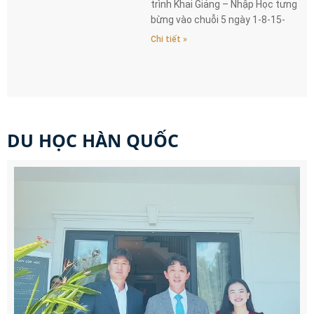
trình Khai Giảng – Nhập Học tưng
bừng vào chuỗi 5 ngày 1-8-15-
22-29/11 với
Chi tiết »
DU HỌC HÀN QUỐC