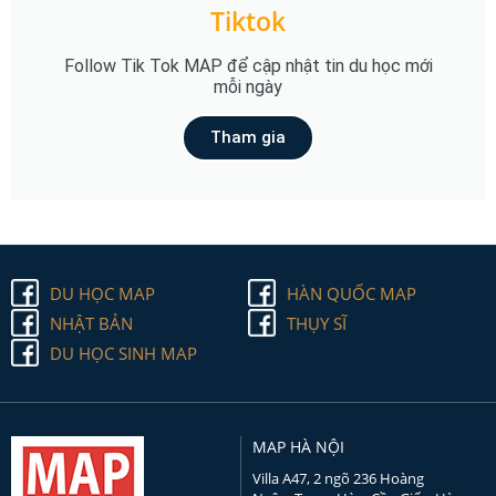
Tiktok
Follow Tik Tok MAP để cập nhật tin du học mới
mỗi ngày
Tham gia
DU HỌC MAP
HÀN QUỐC MAP
NHẬT BẢN
THỤY SĨ
DU HỌC SINH MAP
MAP HÀ NỘI
Villa A47, 2 ngõ 236 Hoàng