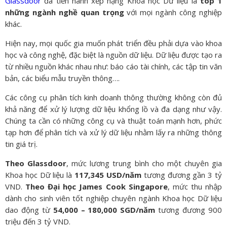
Glassdoor
đã tiến hành xếp hạng Khoa học Dữ liệu là
top 1
những ngành nghề quan trọng
với mọi ngành công nghiệp
khác.
Hiện nay, mọi quốc gia muốn phát triển đều phải dựa vào khoa
học và công nghệ, đặc biệt là nguồn dữ liệu. Dữ liệu được tạo ra
từ nhiều nguồn khác nhau như: báo cáo tài chính, các tập tin văn
bản, các biểu mẫu truyền thông….
Các công cụ phân tích kinh doanh thông thường không còn đủ
khả năng để xử lý lượng dữ liệu khổng lồ và đa dạng như vậy.
Chúng ta cần có những công cụ và thuật toán mạnh hơn, phức
tạp hơn để phân tích và xử lý dữ liệu nhằm lấy ra những thông
tin giá trị.
Theo Glassdoor
, mức lương trung bình cho một chuyên gia
Khoa học Dữ liệu là
117,345 USD/năm
tương đương gần 3 tỷ
VND.
Theo Đại học James Cook Singapore
, mức thu nhập
dành cho sinh viên tốt nghiệp chuyên ngành Khoa học Dữ liệu
dao động từ
54,000 – 180,000 SGD/năm
tương đương 900
triệu đến 3 tỷ VND.