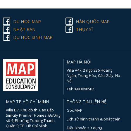
DU HỌC MAP
HÀN QUỐC MAP
NHẬT BẢN
THỤY SĨ
DU HỌC SINH MAP
MAP HÀ NỘI
Villa A47, 2 ngõ 236 Hoàng
Ngân, Trung Hòa, Cầu Giấy, Hà
Nội
Tel: 0983090582
MAP TP HỒ CHÍ MINH
THÔNG TIN LIÊN HỆ
Villa D7, Khu đô thị Cao Cấp
Góc MAP
Simcity Premier Homes, Đường
Lịch sử hình thành & phát triển
số 4, Phường Trường Thạnh,
Quận 9, TP. Hồ Chí Minh
Điều khoản sử dụng