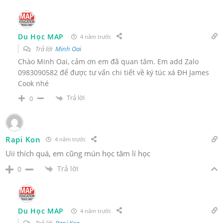
Du Học MAP
4 năm trước
Trả lời
Minh Oai
Chào Minh Oai, cảm ơn em đã quan tâm. Em add Zalo
0983090582 để được tư vấn chi tiết về ký túc xá ĐH James
Cook nhé
Trả lời
0
Rapi Kon
4 năm trước
Uii thích quá, em cũng mún học tâm lí học
Trả lời
0
Du Học MAP
4 năm trước