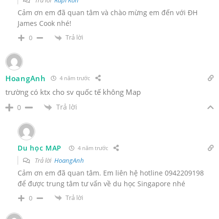
Trả lời
Rapi Kon
Cảm ơn em đã quan tâm và chào mừng em đến với ĐH
James Cook nhé!
Trả lời
0
HoangAnh
4 năm trước
trường có ktx cho sv quốc tế không Map
Trả lời
0
Du học MAP
4 năm trước
Trả lời
HoangAnh
Cảm ơn em đã quan tâm. Em liên hệ hotline 0942209198
để được trung tâm tư vấn về du học Singapore nhé
Trả lời
0