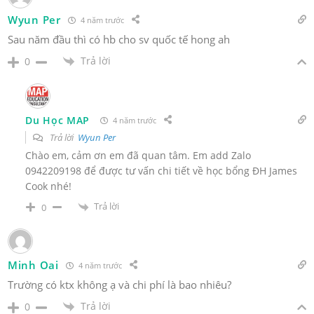
Wyun Per
4 năm trước
Sau năm đầu thì có hb cho sv quốc tế hong ah
Trả lời
0
Du Học MAP
4 năm trước
Trả lời
Wyun Per
Chào em, cảm ơn em đã quan tâm. Em add Zalo
0942209198 để được tư vấn chi tiết về học bổng ĐH James
Cook nhé!
Trả lời
0
Minh Oai
4 năm trước
Trường có ktx không ạ và chi phí là bao nhiêu?
Trả lời
0