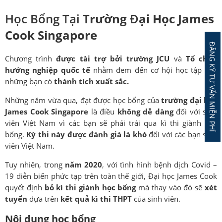
Học Bổng Tại T
rường
Đ
ại Học James
Cook Singapore
ĐĂNG KÝ TƯ VẤN MIỄN PHÍ
Chương trình
được tài trợ bởi trường JCU
và
Tổ chức
hướng nghiệp quốc tế
nhằm đem đến cơ hội học tập cho
những bạn có
thành tích xuất sắc.
Những năm vừa qua, đạt được học bổng của
trường đại học
James Cook Singapore
là điều
không dễ dàng
đối với sinh
viên Việt Nam vì các bạn sẽ phải trải qua kì thi giành học
bổng.
Kỳ thi này được đánh giá là khó
đối với các bạn sinh
viên Việt Nam.
Tuy nhiên, trong
năm 2020
, với tình hình bệnh dịch Covid –
19 diễn biến phức tạp trên toàn thế giới, Đại học James Cook
quyết định
bỏ kì thi giành học bổng
mà thay vào đó sẽ
xét
tuyển
dựa trên
kết quả kì thi THPT
của sinh viên.
Nội dung học bổng