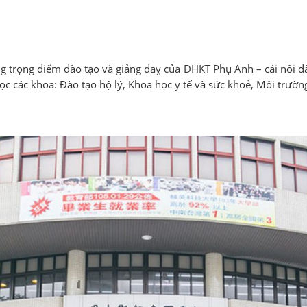
trọng điểm đào tạo và giảng daỵ của ĐHKT Phụ Anh – cái nôi đào 
c các khoa: Đào tạo hộ lý, Khoa học y tế và sức khoẻ, Môi trườn