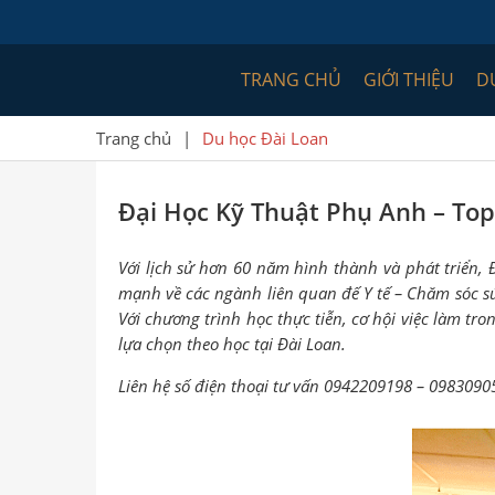
TRANG CHỦ
GIỚI THIỆU
D
Trang chủ
|
Du học Đài Loan
Đại Học Kỹ Thuật Phụ Anh – Top
Với lịch sử hơn 60 năm hình thành và phát triển,
mạnh về các ngành liên quan đế Y tế – Chăm sóc s
Với chương trình học thực tiễn, cơ hội việc làm tr
lựa chọn theo học tại Đài Loan.
Liên hệ số điện thoại tư vấn 0942209198 – 09830905