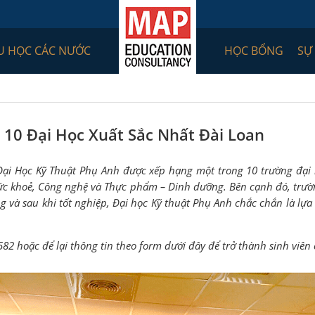
U HỌC CÁC NƯỚC
HỌC BỔNG
SỰ
 10 Đại Học Xuất Sắc Nhất Đài Loan
 Đại Học Kỹ Thuật Phụ Anh được xếp hạng một trong 10 trường đại h
ức khoẻ, Công nghệ và Thực phẩm – Dinh dưỡng. Bên cạnh đó, trườ
ong và sau khi tốt nghiệp, Đại học Kỹ thuật Phụ Anh chắc chắn là l
82 hoặc để lại thông tin theo form dưới đây để trở thành sinh viê