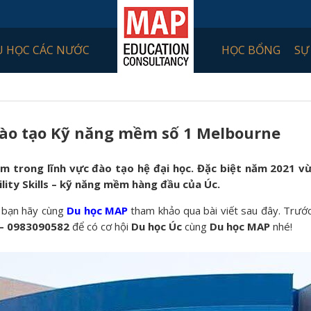
U HỌC CÁC NƯỚC
HỌC BỔNG
SỰ
 đào tạo Kỹ năng mềm số 1 Melbourne
m trong lĩnh vực đào tạo hệ đại học. Đặc biệt năm 2021 v
ity Skills – kỹ năng mềm hàng đầu của Úc.
c bạn hãy cùng
Du học MAP
tham khảo qua bài viết sau đây. Trước
– 0983090582
để có cơ hội
Du học Úc
cùng
Du học MAP
nhé!