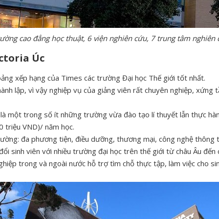
rường cao đẳng học thuật, 6 viện nghiên cứu, 7 trung tâm nghiên 
ctoria Úc
ng xếp hạng của Times các trường Đại học Thế giới tốt nhất.
nh lập, vì vậy nghiệp vụ của giảng viên rất chuyên nghiệp, xứng t
 là một trong số ít những trường vừa đào tạo lí thuyết lẫn thực hà
 triệu VND)/ năm học.
ờng: đa phương tiện, điều dưỡng, thương mại, công nghệ thông tin 
 đổi sinh viên với nhiều trường đại học trên thế giới từ châu Âu đ
hiệp trong và ngoài nước hỗ trợ tìm chỗ thực tập, làm việc cho sin