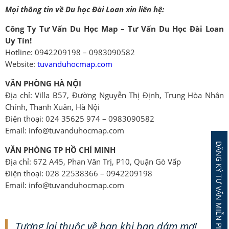
Mọi thông tin về Du học Đài Loan xin liên hệ:
Công Ty Tư Vấn Du Học Map – Tư Vấn Du Học Đài Loan
Uy Tín!
Hotline: 0942209198 – 0983090582
Website:
tuvanduhocmap.com
VĂN PHÒNG HÀ NỘI
Địa chỉ: Villa B57, Đường Nguyễn Thị Định, Trung Hòa Nhân
Chính, Thanh Xuân, Hà Nội
Điện thoại: 024 35625 974 – 0983090582
Email: info@tuvanduhocmap.com
ĐĂNG KÝ TƯ VẤN MIỄN PHÍ
VĂN PHÒNG TP HỒ CHÍ MINH
Địa chỉ: 672 A45, Phan Văn Trị, P10, Quận Gò Vấp
Điện thoại: 028 22538366 – 0942209198
Email: info@tuvanduhocmap.com
Tương lai thuộc về bạn khi bạn dám mơ!