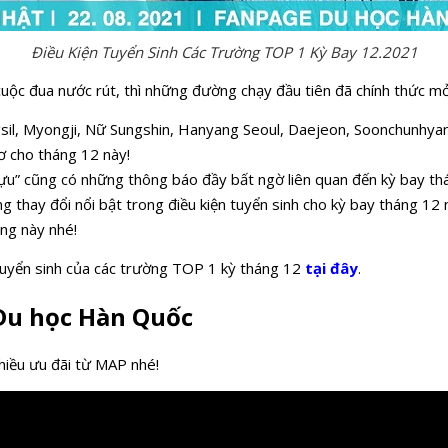
Điều Kiện Tuyển Sinh Các Trường TOP 1 Kỳ Bay 12.2021
uộc đua nước rút, thì những đường chạy đầu tiên đã chính thức mở
gsil, Myongji, Nữ Sungshin, Hanyang Seoul, Daejeon, Soonchunhya
sơ cho tháng 12 này!
ựu” cũng có những thông báo đầy bất ngờ liên quan đến kỳ bay th
hay đổi nổi bật trong điều kiện tuyển sinh cho kỳ bay tháng 12 
ông này nhé!
tuyển sinh của các trường TOP 1 kỳ tháng 12
tại đây
.
Du học Hàn Quốc
hiều ưu đãi từ MAP nhé!