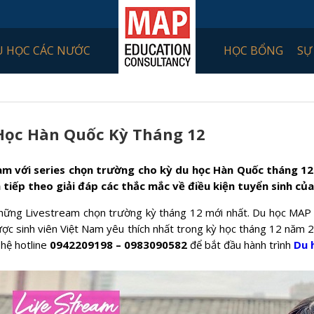
U HỌC CÁC NƯỚC
HỌC BỔNG
SỰ
Học Hàn Quốc Kỳ Tháng 12
am với series chọn trường cho kỳ du học Hàn Quốc tháng 12.
tiếp theo giải đáp các thắc mắc về điều kiện tuyển sinh củ
 những Livestream chọn trường kỳ tháng 12 mới nhất. Du học MAP
 được sinh viên Việt Nam yêu thích nhất trong kỳ học tháng 12 
 hệ hotline
0942209198 – 0983090582
để bắt đầu hành trình
Du 