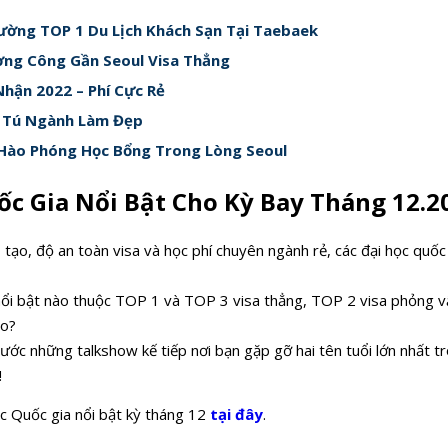
ường TOP 1 Du Lịch Khách Sạn Tại Taebaek
ờng Công Gần Seoul Visa Thẳng
hận 2022 – Phí Cực Rẻ
h Tú Ngành Làm Đẹp
 Hào Phóng Học Bổng Trong Lòng Seoul
ốc Gia Nổi Bật Cho Kỳ Bay Tháng 12.2
o tạo, độ an toàn visa và học phí chuyên ngành rẻ, các đại học quốc
nổi bật nào thuộc TOP 1 và TOP 3 visa thẳng, TOP 2 visa phỏng vấn
ao?
ớc những talkshow kế tiếp nơi bạn gặp gỡ hai tên tuổi lớn nhất t
!
c Quốc gia nổi bật kỳ tháng 12
tại đây
.