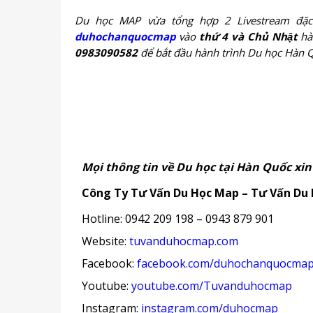
Du học MAP vừa tổng hợp 2 Livestream đặ
d
uhochanquocmap
vào
thứ 4 và Chủ Nhật
hà
0983090582
để bắt đầu hành trình Du học Hàn 
Mọi thông tin về Du học tại Hàn Quốc xin 
Công Ty Tư Vấn Du Học Map – Tư Vấn Du 
Hotline: 0942 209 198 – 0943 879 901
Website:
tuvanduhocmap.com
Facebook:
facebook.com/duhochanquocma
Youtube:
youtube.com/Tuvanduhocmap
Instagram:
instagram.com/duhocmap