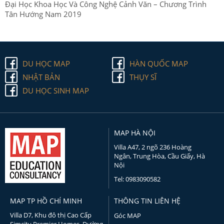
Đại Học Khoa Học Và Công Nghệ Cảnh Văn – Chương Trình
Tân Hướng Nam 2019
DU HỌC MAP
HÀN QUỐC MAP
NHẬT BẢN
THỤY SĨ
DU HỌC SINH MAP
MAP HÀ NỘI
Villa A47, 2 ngõ 236 Hoàng
Ngân, Trung Hòa, Cầu Giấy, Hà
Nội
Tel: 0983090582
MAP TP HỒ CHÍ MINH
THÔNG TIN LIÊN HỆ
Villa D7, Khu đô thị Cao Cấp
Góc MAP