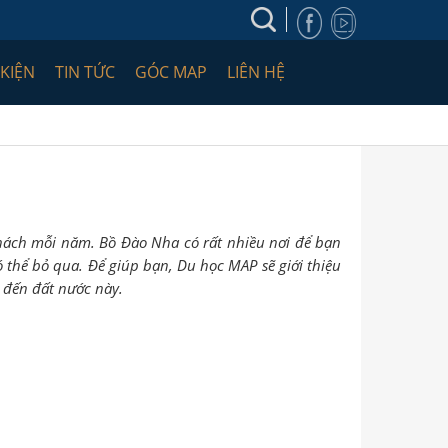
 KIỆN
TIN TỨC
GÓC MAP
LIÊN HỆ
hách mỗi năm. Bồ Đào Nha có rất nhiều nơi để bạn
ó thể bỏ qua. Để giúp bạn, Du học MAP sẽ giới thiệu
 đến đất nước này.