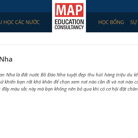
U HỌC CÁC NƯỚC
HỌC BỔNG
SỰ
 Nha
Ban Nha là đất nước Bồ Đào Nha tuyệt đẹp thu hút hàng triệu du k
 sử khiến bạn rất khó khăn để chọn xem nơi nào cần đi và nơi nào c
ớc đầy màu sắc này mà bạn không nên bỏ qua khi có cơ hội đặt chân