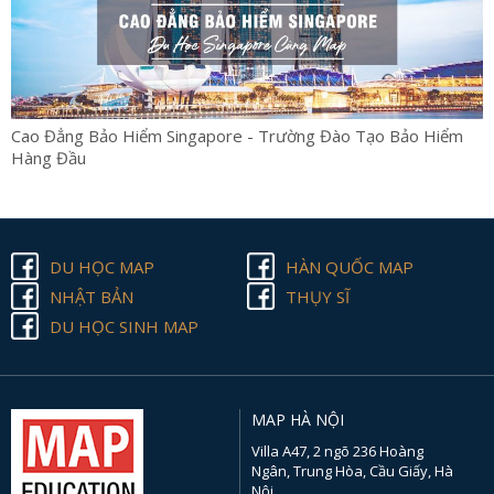
Cao Đẳng Bảo Hiểm Singapore - Trường Đào Tạo Bảo Hiểm
Hàng Đầu
DU HỌC MAP
HÀN QUỐC MAP
NHẬT BẢN
THỤY SĨ
DU HỌC SINH MAP
MAP HÀ NỘI
Villa A47, 2 ngõ 236 Hoàng
Ngân, Trung Hòa, Cầu Giấy, Hà
Nội