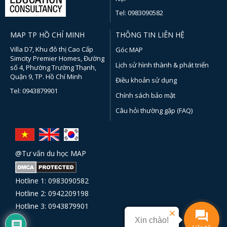
Tel: 0983090582
MAP TP HỒ CHÍ MINH
THÔNG TIN LIÊN HỆ
Villa D7, Khu đô thị Cao Cấp
Góc MAP
Simcity Premier Homes, Đường
Lịch sử hình thành & phát triển
số 4, Phường Trường Thạnh,
Quận 9, TP. Hồ Chí Minh
Điều khoản sử dụng
Tel: 0943879901
Chính sách bảo mật
Câu hỏi thường gặp (FAQ)
@Tư vấn du học MAP
Hotline 1: 0983090582
Hotline 2: 0942209198
Hotline 3: 0943879901
Xin chào!
Liên hệ