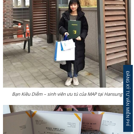
ĐĂNG KÝ TƯ VẤN MIỄN PHÍ
Bạn Kiều Diễm – sinh viên ưu tú của MAP tại Hansung