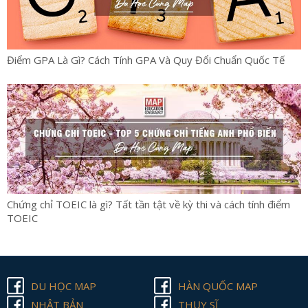
Điểm GPA Là Gì? Cách Tính GPA Và Quy Đổi Chuẩn Quốc Tế
Chứng chỉ TOEIC là gì? Tất tần tật về kỳ thi và cách tính điểm
TOEIC
DU HỌC MAP
HÀN QUỐC MAP
NHẬT BẢN
THỤY SĨ