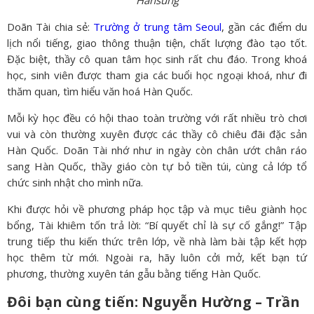
Hansung
Doãn Tài chia sẻ:
Trường ở trung tâm Seoul
, gần các điểm du
lịch nổi tiếng, giao thông thuận tiện, chất lượng đào tạo tốt.
Đặc biệt, thầy cô quan tâm học sinh rất chu đáo. Trong khoá
học, sinh viên được tham gia các buổi học ngoại khoá, như đi
thăm quan, tìm hiểu văn hoá Hàn Quốc.
Mỗi kỳ học đều có hội thao toàn trường với rất nhiều trò chơi
vui và còn thường xuyên được các thầy cô chiêu đãi đặc sản
Hàn Quốc. Doãn Tài nhớ như in ngày còn chân ướt chân ráo
sang Hàn Quốc, thầy giáo còn tự bỏ tiền túi, cùng cả lớp tổ
chức sinh nhật cho mình nữa.
Khi được hỏi về phương pháp học tập và mục tiêu giành học
bổng, Tài khiêm tốn trả lời: “Bí quyết chỉ là sự cố gắng!” Tập
trung tiếp thu kiến thức trên lớp, về nhà làm bài tập kết hợp
học thêm từ mới. Ngoài ra, hãy luôn cởi mở, kết bạn tứ
phương, thường xuyên tán gẫu bằng tiếng Hàn Quốc.
Đôi bạn cùng tiến: Nguyễn Hường – Trần