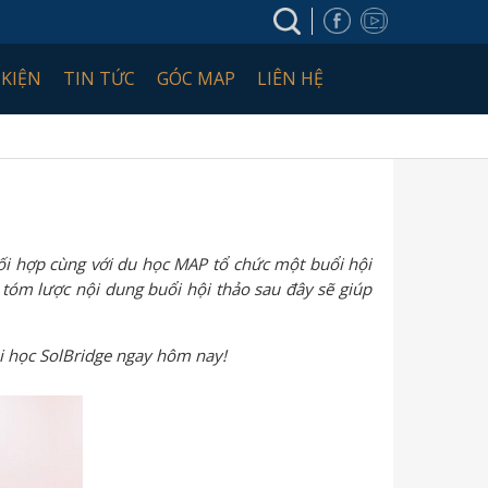
 KIỆN
TIN TỨC
GÓC MAP
LIÊN HỆ
i hợp cùng với du học MAP tổ chức một buổi hội
tóm lược nội dung buổi hội thảo sau đây sẽ giúp
i học SolBridge ngay hôm nay!