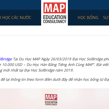
U HỌC CÁC NƯỚC
HỌC BỔNG
SỰ
lBridge
Tại Du Học MAP Ngày 26/03/2019 Đại Học SolBridge phố
e 10.000 USD – Du Học Hàn Bằng Tiếng Anh Cùng MAP”. Bài viết 
g mới nhất tại Đại Học SolBridge năm 2019.
ể lại thông tin theo form điền dưới đây để nhận học bổng từ Đạ