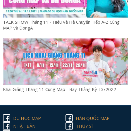
TALK SHOW Tháng 11 - Hiểu Về Hệ Chuyển Tiếp A-Z Cùng
MAP và DongA
Khai Giảng Tháng 11 Cùng Map - Bay Thẳng Kỳ T3/2022
DU HỌC MAP
HÀN QUỐC MAP
NHẬT BẢN
THỤY SĨ