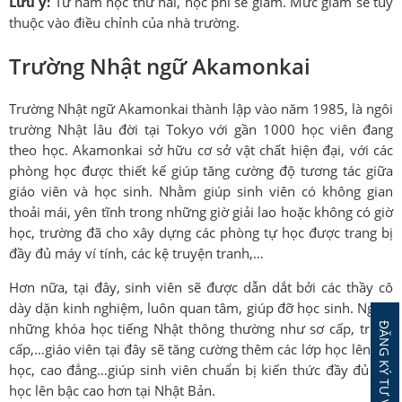
Lưu ý:
Từ năm học thứ hai, học phí sẽ giảm. Mức giảm sẽ tùy
thuộc vào điều chỉnh của nhà trường.
Trường Nhật ngữ Akamonkai
Trường Nhật ngữ Akamonkai thành lập vào năm 1985, là ngôi
trường Nhật lâu đời tại Tokyo với gần 1000 học viên đang
theo học. Akamonkai sở hữu cơ sở vật chất hiện đại, với các
phòng học được thiết kế giúp tăng cường độ tương tác giữa
giáo viên và học sinh. Nhằm giúp sinh viên có không gian
thoải mái, yên tĩnh trong những giờ giải lao hoặc không có giờ
học, trường đã cho xây dựng các phòng tự học được trang bị
đầy đủ máy ví tính, các kệ truyện tranh,…
Hơn nữa, tại đây, sinh viên sẽ được dẫn dắt bởi các thầy cô
dày dặn kinh nghiệm, luôn quan tâm, giúp đỡ học sinh. Ngoài
những khóa học tiếng Nhật thông thường như sơ cấp, trung
cấp,…giáo viên tại đây sẽ tăng cường thêm các lớp học lên đại
học, cao đẳng…giúp sinh viên chuẩn bị kiến thức đầy đủ khi
học lên bậc cao hơn tại Nhật Bản.