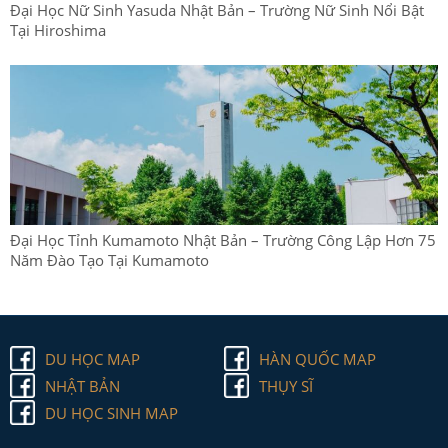
Đại Học Nữ Sinh Yasuda Nhật Bản – Trường Nữ Sinh Nổi Bật
Tại Hiroshima
Đại Học Tỉnh Kumamoto Nhật Bản – Trường Công Lập Hơn 75
Năm Đào Tạo Tại Kumamoto
DU HỌC MAP
HÀN QUỐC MAP
NHẬT BẢN
THỤY SĨ
DU HỌC SINH MAP