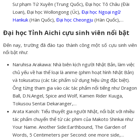
Sư phạm Tứ Xuyên (Trung Quốc), Đại học Tô Châu (Đài
Loan), Đại học Wollongong (Úc),
Đại học Ngoại ngữ
Hankuk
(Hàn Quốc),
Đại học Cheongju
(Hàn Quốc),…
Đại học Tỉnh Aichi cựu sinh viên nổi bật
Đến nay, trường đã đào tạo thành công một số cựu sinh viên
nổi bật như:
Naruhisa Arakawa: Nhà biên kịch người Nhật Bản, làm việc
chủ yếu về hai thể loại là anime (phim hoạt hình Nhật Bản)
và tokusatsu (các tác phẩm sử dụng hiệu ứng đặc biệt).
Ông từng tham gia vào các tác phẩm nổi tiếng như Dragon
Ball, D.N.Angel, Spice and Wolf, Kamen Rider Kuuga,
Tokusou Sentai Dekaranger,…
Arata Kanoh: Tiểu thuyết gia người Nhật, nổi bật với nhiều
tác phẩm chuyển thể từ các phim của Makoto Shinkai như
Your Name. Another Side:Earthbound, The Garden of
Words, 5 Centimeters per Second: one more side,…