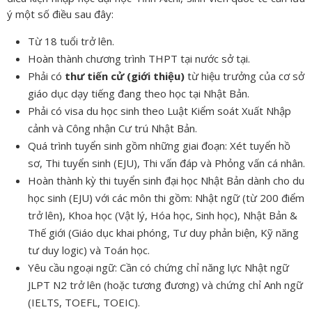
ý một số điều sau đây:
Từ 18 tuổi trở lên.
Hoàn thành chương trình THPT tại nước sở tại.
Phải có
thư tiến cử (giới thiệu)
từ hiệu trưởng của cơ sở
giáo dục dạy tiếng đang theo học tại Nhật Bản.
Phải có visa du học sinh theo Luật Kiểm soát Xuất Nhập
cảnh và Công nhận Cư trú Nhật Bản.
Quá trình tuyển sinh gồm những giai đoạn: Xét tuyển hồ
sơ, Thi tuyển sinh (EJU), Thi vấn đáp và Phỏng vấn cá nhân.
Hoàn thành kỳ thi tuyển sinh đại học Nhật Bản dành cho du
học sinh (EJU) với các môn thi gồm: Nhật ngữ (từ 200 điểm
trở lên), Khoa học (Vật lý, Hóa học, Sinh học), Nhật Bản &
Thế giới (Giáo dục khai phóng, Tư duy phản biện, Kỹ năng
tư duy logic) và Toán học.
Yêu cầu ngoại ngữ: Cần có chứng chỉ năng lực Nhật ngữ
JLPT N2 trở lên (hoặc tương đương) và chứng chỉ Anh ngữ
(IELTS, TOEFL, TOEIC).