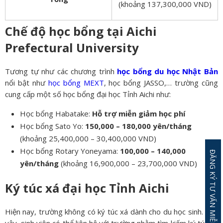
(khoảng 137,300,000 VND)
Chế độ học bổng tại Aichi
Prefectural University
Tương tự như các chương trình
học bổng du học Nhật Bản
nổi bật như
học bổng MEXT
, học bổng JASSO,… trường cũng
cung cấp một số học bổng đại học Tỉnh Aichi như:
Học bổng Habatake:
Hỗ trợ miễn giảm học phí
Học bổng Sato Yo:
150,000 – 180,000 yên/tháng
(khoảng 25,400,000 – 30,400,000 VND)
Học bổng Rotary Yoneyama:
100,000 – 140,000
ĐĂNG KÝ TƯ VẤN MIỄN PHÍ
yên/tháng
(khoảng 16,900,000 – 23,700,000 VND)
Ký túc xá đại học Tỉnh Aichi
Hiện nay, trường không có ký túc xá dành cho du học sinh. Tuy
vậy, sinh viên có thể liên hệ với trường nhằm tìm kiếm ký túc xá