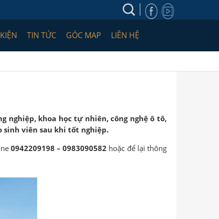
 KIỆN
TIN TỨC
GÓC MAP
LIÊN HỆ
g nghiệp, khoa học tự nhiên, công nghệ ô tô,
 sinh viên sau khi tốt nghiệp.
line
0942209198 – 0983090582
hoặc để lại thông