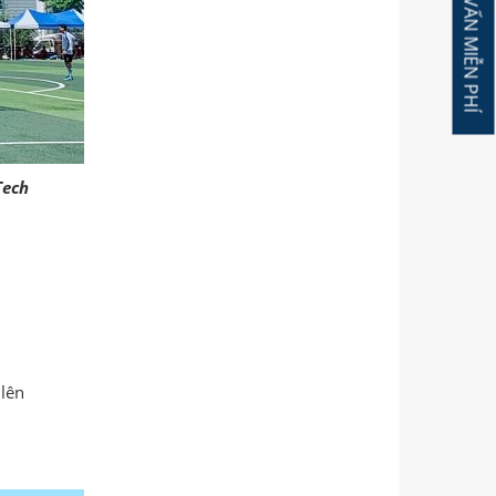
ĐĂNG KÝ TƯ VẤN MIỄN PHÍ
Tech
 lên