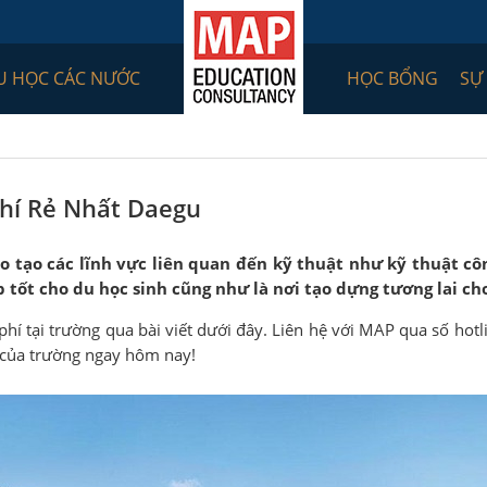
U HỌC CÁC NƯỚC
HỌC BỔNG
SỰ
Phí Rẻ Nhất Daegu
tạo các lĩnh vực liên quan đến kỹ thuật như kỹ thuật côn
 tốt cho du học sinh cũng như là nơi tạo dựng tương lai cho
hí tại trường qua bài viết dưới đây. Liên hệ với MAP qua số hot
n của trường ngay hôm nay!