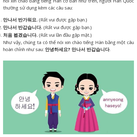
nói xin chào bằng tiếng Hàn cơ bản như trên, người Hàn Quốc
thường sử dụng kèm các câu sau:
만나서 반가워요.
(Rất vui được gặp bạn.)
만나서 반갑습니다.
(Rất vui được gặp bạn.)
처음 뵙겠습니다.
(Rất vui lần đầu gặp mặt.)
Như vậy, chúng ta có thể nói xin chào tiếng Hàn bằng một câu
hoàn chỉnh như sau:
안녕하세요? 만나서 반갑습니다
.