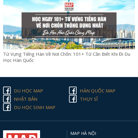
Từ Vựng Tiếng Hàn Về Nơi Chốn: 101+ Từ Cần Biết Khi Đi Du
Học Hàn Quốc
DU HỌC MAP
HÀN QUỐC MAP
NHẬT BẢN
THỤY SĨ
DU HỌC SINH MAP
MAP HÀ NỘI