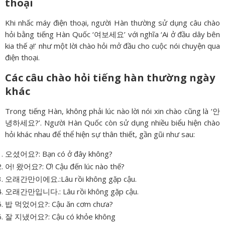
thoại
Khi nhấc máy điện thoại, người Hàn thường sử dụng câu chào
hỏi bằng tiếng Hàn Quốc ‘여보세요’ với nghĩa ‘Ai ở đầu dây bên
kia thế ạ!’ như một lời chào hỏi mở đầu cho cuộc nói chuyện qua
điện thoại.
Các câu chào hỏi tiếng hàn thường ngày
khác
Trong tiếng Hàn, không phải lúc nào lời nói xin chào cũng là ‘안
녕하세요?’. Người Hàn Quốc còn sử dụng nhiều biểu hiện chào
hỏi khác nhau để thể hiện sự thân thiết, gần gũi như sau:
오셨어요?: Bạn có ở đây không?
어! 왔어요?: Ơ! Cậu đến lúc nào thế?
오래간만이에요.:Lâu rồi không gặp cậu.
오래간만입니다.: Lâu rồi không gặp cậu.
밥 먹었어요?: Cậu ăn cơm chưa?
잘 지냈어요?: Cậu có khỏe không