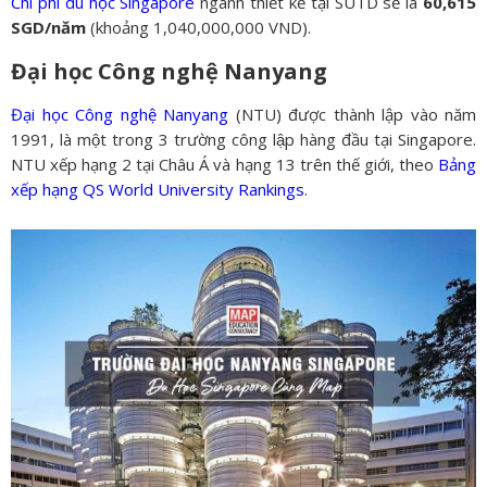
Chi phí du học Singapore
ngành thiết kế tại SUTD sẽ là
60,615
SGD/năm
(khoảng 1,040,000,000 VND).
Đại học Công nghệ Nanyang
Đại học Công nghệ Nanyang
(NTU) được thành lập vào năm
1991, là một trong 3 trường công lập hàng đầu tại Singapore.
NTU xếp hạng 2 tại Châu Á và hạng 13 trên thế giới, theo
Bảng
xếp hạng QS World University Rankings
.