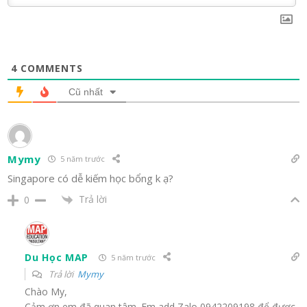
4
COMMENTS
Cũ nhất
Mymy
5 năm trước
Singapore có dễ kiếm học bổng k ạ?
Trả lời
0
Du Học MAP
5 năm trước
Trả lời
Mymy
Chào My,
Cảm ơn em đã quan tâm. Em add Zalo 0942209198 để được