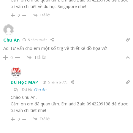
tư vấn chi tiết về du học Singapore nhé!
Trả lời
0
Chu An
5 năm trước
Ad Tư vấn cho em một số trg về thiết kế đồ họa với
Trả lời
0
Du Học MAP
5 năm trước
Trả lời
Chu An
Chào Chu An,
Cảm ơn em đã quan tâm. Em add Zalo 0942209198 để được
tư vấn chi tiết nhé!
Trả lời
0