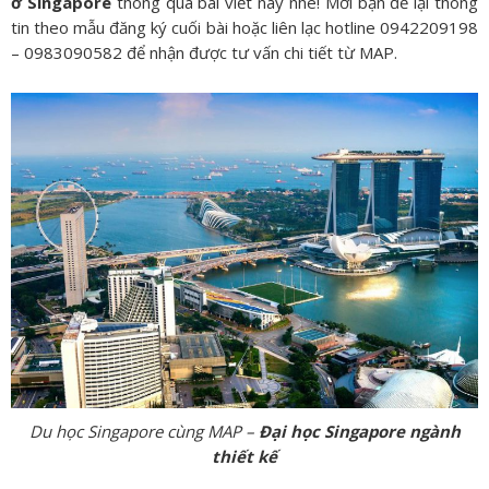
ở Singapore
thông qua bài viết này nhé! Mời bạn để lại thông
tin theo mẫu đăng ký cuối bài hoặc liên lạc hotline 0942209198
– 0983090582 để nhận được tư vấn chi tiết từ MAP.
Du học Singapore cùng MAP –
Đại học Singapore ngành
thiết kế