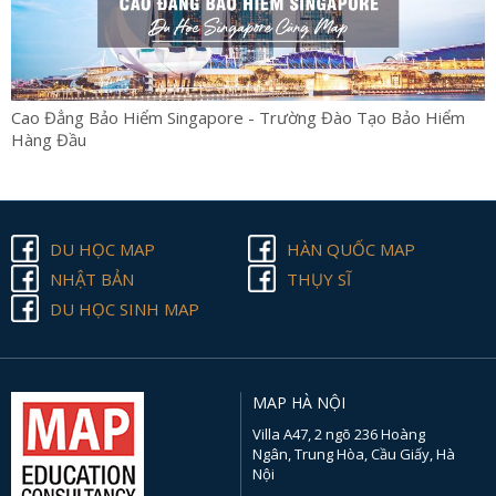
Cao Đẳng Bảo Hiểm Singapore - Trường Đào Tạo Bảo Hiểm
Hàng Đầu
DU HỌC MAP
HÀN QUỐC MAP
NHẬT BẢN
THỤY SĨ
DU HỌC SINH MAP
MAP HÀ NỘI
Villa A47, 2 ngõ 236 Hoàng
Ngân, Trung Hòa, Cầu Giấy, Hà
Nội