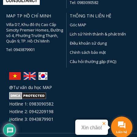
Tel: 0983090582
MAP TP HỒ CHÍ MINH
THÔNG TIN LIÊN HỆ
Villa D7, Khu đô thị Cao Cấp
Góc MAP
Simcity Premier Homes, Đường
Lịch sử hình thành & phát triển
số 4, Phường Trường Thạnh,
Quận 9, TP. Hồ Chí Minh
Điều khoản sử dụng
Tel: 0943879901
Chính sách bảo mật
Câu hỏi thường gặp (FAQ)
@Tư vấn du học MAP
Hotline 1: 0983090582
Hotline 2: 0942209198
Hotline 3: 0943879901
4
Xin chào!
Liên hệ