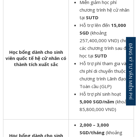
Miễn giảm học phí
chương trình hệ cử nhân
tại
SUTD
Hỗ trợ lên đến
15,000
SGD
(khoảng
257,400,000 VND) cho
ĐĂNG KÝ TƯ VẤN MIỄN PHÍ
các chương trình sau đại
Học bổng dành cho sinh
học tại
SUTD
viên quốc tế hệ cử nhân có
Hỗ trợ phí tham gia và
thành tích xuất sắc
chi phí di chuyển thuộc
chương trình Lãnh đạo
Toàn cầu (GLP)
Hỗ trợ phí sinh hoạt
5,000 SGD/năm
(khoảng
85,800,000 VND)
2,000 – 3,000
SGD/tháng
(khoảng
Học bổng dành cho sinh