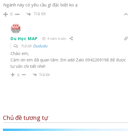
Ngành này có yêu cầu gì đặc biệt ko ạ
Trả lời
0
Du Học MAP
4 năm trước
Trả lời
Dududu
Chào em,
Cảm ơn em đã quan tâm. Em add Zalo 0942209198 để được
tư vấn chi tiết nhé!
Trả lời
0
Chủ đề tương tự