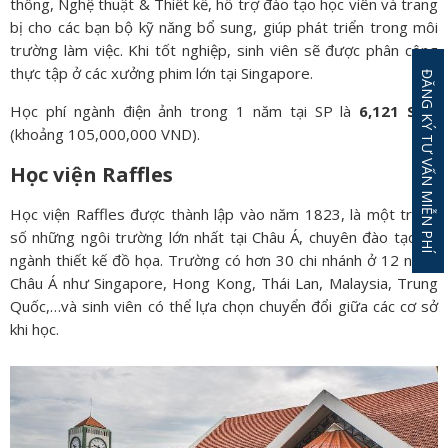
thông, Nghệ thuật & Thiết kế, hỗ trợ
đào tạo học viên và trang
bị cho các bạn bộ kỹ năng bổ sung, giúp phát triển trong môi
trường làm việc. Khi tốt nghiệp, sinh viên sẽ được phân công
thực tập ở các xưởng phim lớn tại Singapore.
ĐĂNG KÝ TƯ VẤN MIỄN PHÍ
Học phí ngành điện ảnh trong 1 năm tại SP là
6,121 SGD
(khoảng 105,000,000 VND).
Học viện Raffles
Học viện Raffles được thành lập vào năm 1823, là một trong
số những ngôi trường lớn nhất tại Châu Á, chuyên đào tạo về
ngành thiết kế đồ họa. Trường có hơn 30 chi nhánh ở 12 nước
Châu Á như Singapore, Hong Kong, Thái Lan, Malaysia, Trung
Quốc,…và sinh viên có thể lựa chọn chuyển đổi giữa các cơ sở
khi học.