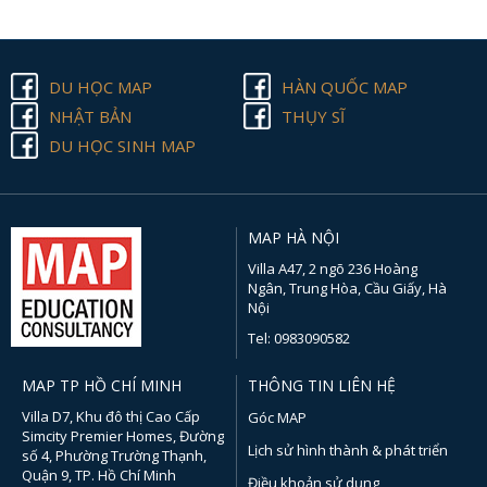
DU HỌC MAP
HÀN QUỐC MAP
NHẬT BẢN
THỤY SĨ
DU HỌC SINH MAP
MAP HÀ NỘI
Villa A47, 2 ngõ 236 Hoàng
Ngân, Trung Hòa, Cầu Giấy, Hà
Nội
Tel: 0983090582
MAP TP HỒ CHÍ MINH
THÔNG TIN LIÊN HỆ
Villa D7, Khu đô thị Cao Cấp
Góc MAP
Simcity Premier Homes, Đường
Lịch sử hình thành & phát triển
số 4, Phường Trường Thạnh,
Quận 9, TP. Hồ Chí Minh
Điều khoản sử dụng