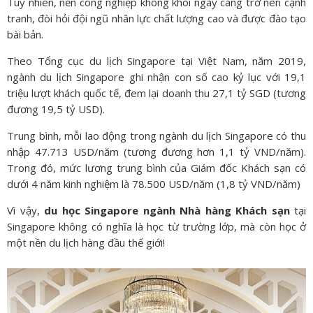
Tuy nhiên, nền công nghiệp không khói ngày càng trở nên cạnh
tranh, đòi hỏi đội ngũ nhân lực chất lượng cao và được đào tạo
bài bản.
Theo Tổng cục du lịch Singapore tại Việt Nam, năm 2019,
ngành du lịch Singapore ghi nhận con số cao kỷ lục với 19,1
triệu lượt khách quốc tế, đem lại doanh thu 27,1 tỷ SGD (tương
đương 19,5 tỷ USD).
Trung bình, mỗi lao động trong ngành du lịch Singapore có thu
nhập 47.713 USD/năm (tương đương hơn 1,1 tỷ VND/năm).
Trong đó, mức lương trung bình của Giám đốc Khách sạn có
dưới 4 năm kinh nghiệm là 78.500 USD/năm (1,8 tỷ VND/năm)
Vì vậy,
du học Singapore ngành Nhà hàng Khách sạn
tại
Singapore không có nghĩa là học từ trường lớp, mà còn học ở
một nền du lịch hàng đầu thế giới!