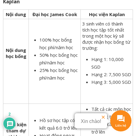
Kaplan
Nội dung
Đại học James Cook
Học viện Kaplan
3 sinh viên có thành
tích học tập tốt nhất
trong một học kỳ sẽ
100% học bổng
được nhận học bổng từ
học phí/năm học
trường:
Nội dung
50% học bổng học
học bổng
Hạng 1: 10,000
phí/năm học
SGD
25% học bổng học
Hạng 2: 7,500 SGD
phí/năm học
Hạng 3: 5,000 SGD
Tất cả các môn học
2
phải đạt tỷ lệ
Hồ sơ học tập có
chuyên cần từ 90%
Điều kiện
kết quả 6.0 trở lên
tham dự
trở lên
Hoạt động ngoại