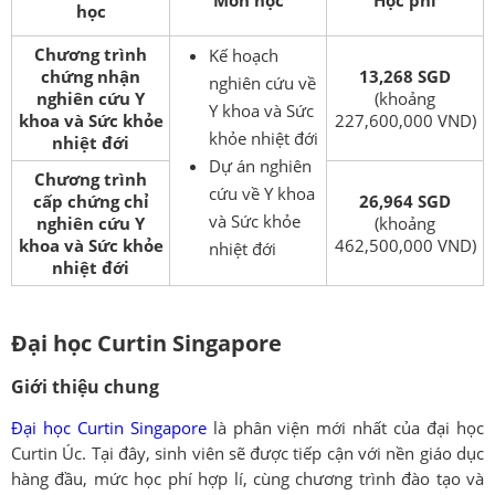
Môn học
Học phí
học
Chương trình
Kế hoạch
chứng nhận
13,268
SGD
nghiên cứu về
nghiên cứu Y
(khoảng
Y khoa và Sức
khoa và Sức khỏe
227,600,000 VND)
khỏe nhiệt đới
nhiệt đới
Dự án nghiên
Chương trình
cứu về Y khoa
cấp chứng chỉ
26,964
SGD
và Sức khỏe
nghiên cứu Y
(khoảng
khoa và Sức khỏe
462,500,000 VND)
nhiệt đới
nhiệt đới
Đại học Curtin Singapore
Giới thiệu chung
Đại học Curtin Singapore
là phân viện mới nhất của đại học
Curtin Úc. Tại đây, sinh viên sẽ được tiếp cận với nền giáo dục
hàng đầu, mức học phí hợp lí, cùng chương trình đào tạo và