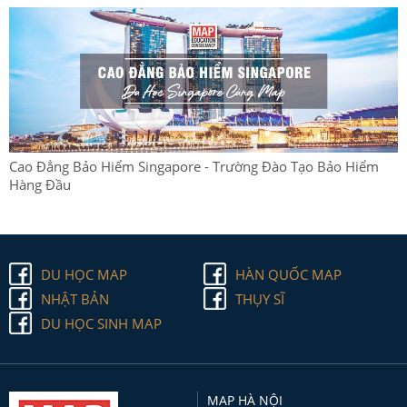
Cao Đẳng Bảo Hiểm Singapore - Trường Đào Tạo Bảo Hiểm
Hàng Đầu
DU HỌC MAP
HÀN QUỐC MAP
NHẬT BẢN
THỤY SĨ
DU HỌC SINH MAP
MAP HÀ NỘI