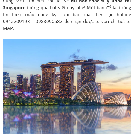
Cùng MAP tìm hiểu chi tiết về
du học thạc sĩ y khoa tại
Singapore
thông qua bài viết này nhé! Mời bạn để lại thông
tin theo mẫu đăng ký cuối bài hoặc liên lạc hotline
0942209198 – 0983090582 để nhận được tư vấn chi tiết từ
MAP.