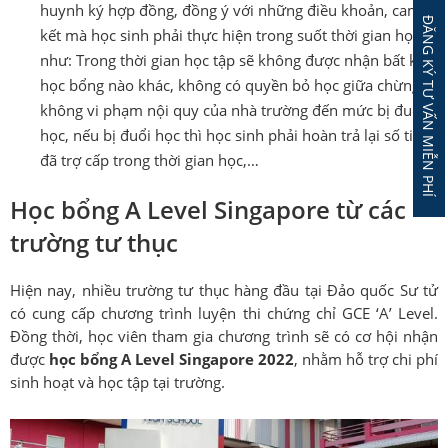
huynh ký hợp đồng, đồng ý với những điều khoản, cam
ĐĂNG KÝ TƯ VẤN MIỄN PHÍ
kết mà học sinh phải thực hiện trong suốt thời gian học
như: Trong thời gian học tập sẽ không được nhận bất kỳ
học bổng nào khác, không có quyền bỏ học giữa chừng,
không vi phạm nội quy của nhà trường đến mức bị đuổi
học, nếu bị đuổi học thì học sinh phải hoàn trả lại số tiền
đã trợ cấp trong thời gian học,…
Học bổng A Level Singapore từ các
trường tư thục
Hiện nay, nhiều trường tư thục hàng đầu tại Đảo quốc Sư tử
có cung cấp chương trình luyện thi chứng chỉ GCE ‘A’ Level.
Đồng thời, học viên tham gia chương trình sẽ có cơ hội nhận
được
học bổng A Level Singapore 2022
, nhằm hỗ trợ chi phí
sinh hoạt và học tập tại trường.