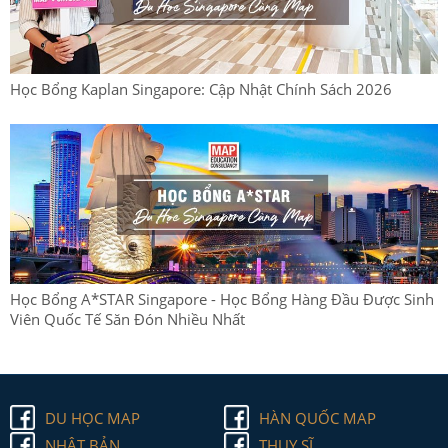
Học Bổng Kaplan Singapore: Cập Nhật Chính Sách 2026
Học Bổng A*STAR Singapore - Học Bổng Hàng Đầu Được Sinh
Viên Quốc Tế Săn Đón Nhiều Nhất
DU HỌC MAP
HÀN QUỐC MAP
NHẬT BẢN
THỤY SĨ