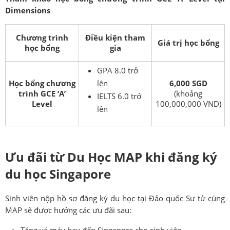
Dimensions
Chương trình
Điều kiện tham
Giá trị học bổng
học bổng
gia
GPA 8.0 trở
Học bổng chương
lên
6,000 SGD
trình GCE ‘A’
(khoảng
IELTS 6.0 trở
Level
100,000,000 VND)
lên
Ưu đãi từ Du Học MAP khi đăng ký
du học Singapore
Sinh viên nộp hồ sơ đăng ký du học tại Đảo quốc Sư tử cùng
MAP sẽ được hưởng các ưu đãi sau:
Tặng vé máy bay đến Singapore cho sinh viên