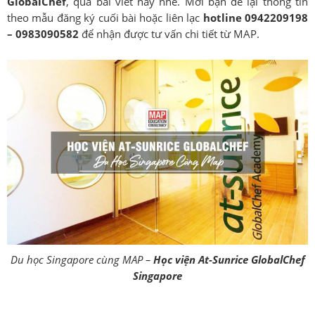
GlobalChef
, qua bài viết này nhé. Mời bạn để lại thông tin
theo mẫu đăng ký cuối bài hoặc liên lạc
hotline 0942209198
– 0983090582
để nhận được tư vấn chi tiết từ MAP.
Du học Singapore cùng MAP –
Học viện At-Sunrice GlobalChef
Singapore