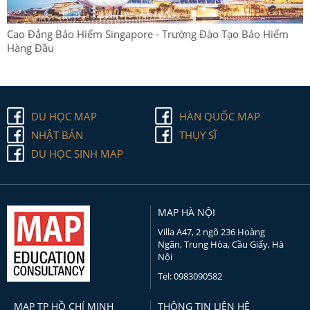
Cao Đẳng Bảo Hiểm Singapore - Trường Đào Tạo Bảo Hiểm
Hàng Đầu
DU HỌC MAP
HÀN QUỐC MAP
NHẬT BẢN
THỤY SĨ
DU HỌC SINH MAP
MAP HÀ NỘI
Villa A47, 2 ngõ 236 Hoàng
Ngân, Trung Hòa, Cầu Giấy, Hà
Nội
Tel: 0983090582
MAP TP HỒ CHÍ MINH
THÔNG TIN LIÊN HỆ