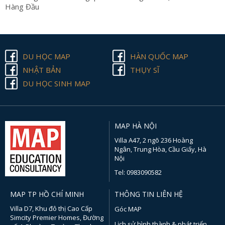
Hàng Đầu
DU HỌC MAP
HÀN QUỐC MAP
NHẬT BẢN
THỤY SĨ
DU HỌC SINH MAP
MAP HÀ NỘI
Villa A47, 2 ngõ 236 Hoàng
Ngân, Trung Hòa, Cầu Giấy, Hà
Nội
Tel: 0983090582
MAP TP HỒ CHÍ MINH
THÔNG TIN LIÊN HỆ
Villa D7, Khu đô thị Cao Cấp
Góc MAP
Simcity Premier Homes, Đường
Lịch sử hình thành & phát triển