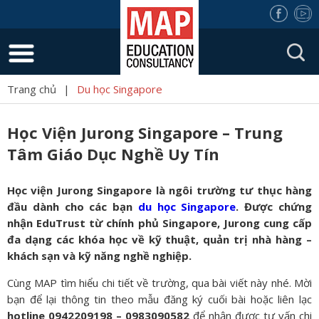
Trang chủ
|
Du học Singapore
Học Viện Jurong Singapore – Trung
Tâm Giáo Dục Nghề Uy Tín
Học viện Jurong Singapore là ngôi trường tư thục hàng
đầu dành cho các bạn
du học Singapore
. Được chứng
nhận EduTrust từ chính phủ Singapore, Jurong cung cấp
đa dạng các khóa học về kỹ thuật, quản trị nhà hàng –
khách sạn và kỹ năng nghề nghiệp.
Cùng MAP tìm hiểu chi tiết về trường, qua bài viết này nhé. Mời
bạn để lại thông tin theo mẫu đăng ký cuối bài hoặc liên lạc
hotline 0942209198 – 0983090582
để nhận được tư vấn chi