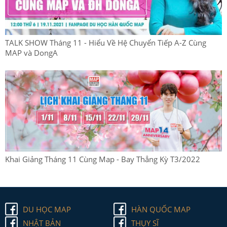
TALK SHOW Tháng 11 - Hiểu Về Hệ Chuyển Tiếp A-Z Cùng
MAP và DongA
Khai Giảng Tháng 11 Cùng Map - Bay Thẳng Kỳ T3/2022
DU HỌC MAP
HÀN QUỐC MAP
NHẬT BẢN
THỤY SĨ