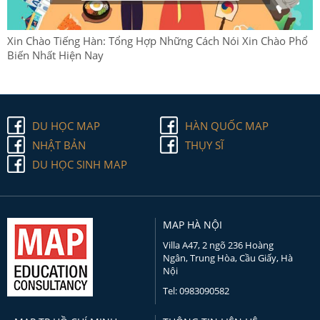
Xin Chào Tiếng Hàn: Tổng Hợp Những Cách Nói Xin Chào Phổ
Biến Nhất Hiện Nay
DU HỌC MAP
HÀN QUỐC MAP
NHẬT BẢN
THỤY SĨ
DU HỌC SINH MAP
MAP HÀ NỘI
Villa A47, 2 ngõ 236 Hoàng
Ngân, Trung Hòa, Cầu Giấy, Hà
Nội
Tel: 0983090582