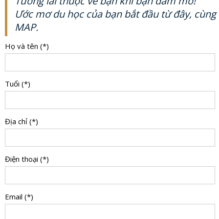
Tương lai thuộc về bạn khi bạn dám mơ!
Ước mơ du học của bạn bắt đầu từ đây, cùng
MAP.
Họ và tên (*)
Tuổi (*)
Địa chỉ (*)
Điện thoại (*)
Email (*)