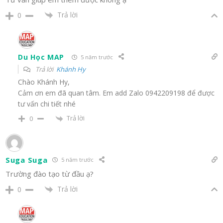
Trả lời
0
Du Học MAP
5 năm trước
Trả lời
Khánh Hy
Chào Khánh Hy,
Cảm ơn em đã quan tâm. Em add Zalo 0942209198 để được
tư vấn chi tiết nhé
Trả lời
0
Suga Suga
5 năm trước
Trường đào tạo từ đầu ạ?
Trả lời
0