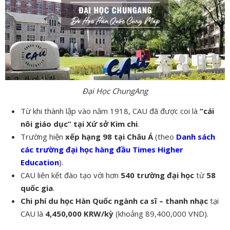
Đại Học ChungAng
Từ khi thành lập vào năm 1918, CAU đã được coi là
“cái
nôi giáo dục” tại Xứ sở Kim chi
.
Trường hiện
xếp hạng 98 tại Châu Á
(theo
Danh sách
các trường đại học hàng đầu Times Higher
Education
).
CAU liên kết đào tạo với hơn
540 trường đại học
từ
58
quốc gia
.
Chi phí du học Hàn Quốc ngành ca sĩ – thanh nhạc
tại
CAU là
4,450,000 KRW/kỳ
(khoảng 89,400,000 VND).