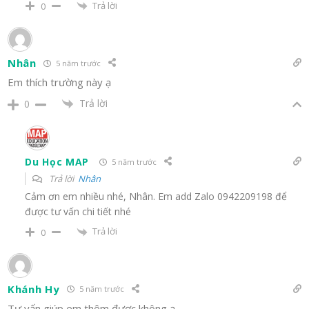
Trả lời
0
Nhân
5 năm trước
Em thích trường này ạ
Trả lời
0
Du Học MAP
5 năm trước
Trả lời
Nhân
Cảm ơn em nhiều nhé, Nhân. Em add Zalo 0942209198 để
được tư vấn chi tiết nhé
Trả lời
0
Khánh Hy
5 năm trước
Tư vấn giúp em thêm được không ạ