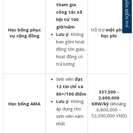
ĐĂNG KÝ TƯ VẤN MIỄN PHÍ
tham gia
công tác xã
hội từ 100
giờ/năm
Học bổng phục
Hỗ trợ
một phần
Lưu ý:
Không
vụ cộng đồng
học phí
bao gồm hoạt
động tôn giáo,
hoạt động có
trả lương
Sinh viên
đạt
12 tín chỉ và
337,500 –
80+/100 điểm
2,600,000
Lưu ý:
Không
Học bổng AMA
KRW/kỳ
(khoảng
áp dụng cho
6,800,000 –
52,300,000 VND)
sinh viên năm
nhất