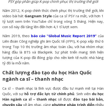
PSY góp phần giúp K-pop chinh phục thị trường thế giới
Năm 2012, K-pop chính thức chinh phục thị trường thế giới, khi
video bài hát
Gangnam Style
của ca sĩ PSY ra mắt, với hơn 1
tỷ lượt xem trên YouTube chỉ trong vòng 5 tháng. Hiện nay,
con số này đã tăng lên đến hơn 4,1 tỉ lượt xem.
Năm 2019, theo
báo cáo “Global Music Report 2019”
của
Liên đoàn Công nghiệp ghi âm Quốc tế (IFPI), K-pop xếp thứ 6
trong Top 10 thị trường âm nhạc toàn cầu, với hai nhóm nhạc
hàng đầu là BTS và Blackpink. Sự phát triển mang tính hiện
tượng của K-pop đã đóng góp cho nền kinh tế nước nhà hàng
tỷ đô la mỗi năm.
Chất lượng đào tạo du học Hàn Quốc
ngành ca sĩ – thanh nhạc
Ca sĩ – thanh nhạc là lĩnh vực được đầu tư mạnh mẽ tại Hàn
Quốc, với sự
hỗ trợ đắc lực từ chính phủ
. Sinh viên
du học
Hàn ngành ca sĩ – thanh nhạc
sẽ được
đào tạo bài bản,
chuyên sâu
về âm nhạc, cùng
phương pháp trình diễn
nhiều