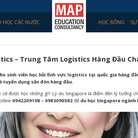
U HỌC CÁC NƯỚC
HỌC BỔNG
SỰ
tics – Trung Tâm Logistics Hàng Đầu Ch
ho sinh viên học hỏi lĩnh vực logistics tại quốc gia hàng đ
hà tuyển dụng săn đón hàng đầu.
e sẽ được học những gì? Lý do Singapore là điểm đến lý tưởng cho
otline
0942209198 – 0983090582
để
du
học Singapore ngành 