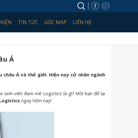
 KIỆN
TIN TỨC
GÓC MAP
LIÊN HỆ
âu Á
ầu châu Á và thế giới. Hiện nay cử nhân ngành
 sinh viên đam mê Logistics là gì? Mời bạn để lại
Logistics
ngay hôm nay!