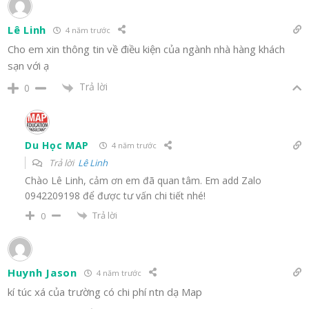
Lê Linh
4 năm trước
Cho em xin thông tin về điều kiện của ngành nhà hàng khách
sạn với ạ
Trả lời
0
Du Học MAP
4 năm trước
Trả lời
Lê Linh
Chào Lê Linh, cảm ơn em đã quan tâm. Em add Zalo
0942209198 để được tư vấn chi tiết nhé!
Trả lời
0
Huynh Jason
4 năm trước
kí túc xá của trường có chi phí ntn dạ Map