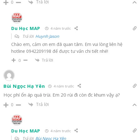
Trả lời
0
Du Học MAP
4 năm trước
Trả lời
Huynh Jason
Chào em, cảm ơn em đã quan tâm. Em vui lòng liên hệ
hotline 0942209198 để được tư vấn chi tiết nhé!
Trả lời
0
Bùi Ngọc Hạ Yên
4 năm trước
Học phí ổn áp quá trùi. Em 20 rùi đi còn đc khum vậy ạ?
Trả lời
0
Du Học MAP
4 năm trước
Trả lời
Bùi Ngọc Hạ Yên