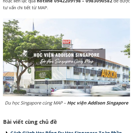
hoặc liên lạc qua
hotline 0942209198 – 0983090582
để được
tư vấn chi tiết từ MAP.
Du học Singapore cùng MAP –
Học viện Addison Singapore
Bài viết cùng chủ đề
Cách Giành Học Bổng Du Học Singapore Toàn Phần