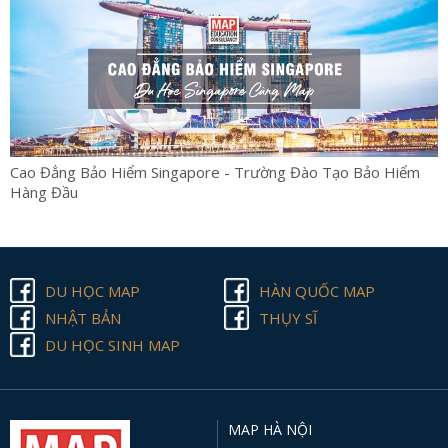
Cao Đẳng Bảo Hiểm Singapore - Trường Đào Tạo Bảo Hiểm
Hàng Đầu
DU HỌC MAP
HÀN QUỐC MAP
NHẬT BẢN
THỤY SĨ
DU HỌC SINH MAP
MAP HÀ NỘI