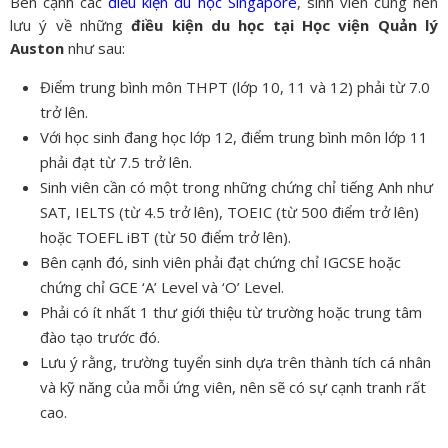
Bên cạnh các
điều kiện du học Singapore
, sinh viên cũng nên
lưu ý về những
điều kiện du học tại Học viện Quản lý
Auston
như sau:
Điểm trung bình môn THPT (lớp 10, 11 và 12) phải từ 7.0
trở lên.
Với học sinh đang học lớp 12, điểm trung bình môn lớp 11
phải đạt từ 7.5 trở lên.
Sinh viên cần có một trong những chứng chỉ tiếng Anh như
SAT, IELTS (từ 4.5 trở lên), TOEIC (từ 500 điểm trở lên)
hoặc TOEFL iBT (từ 50 điểm trở lên).
Bên cạnh đó, sinh viên phải đạt chứng chỉ IGCSE hoặc
chứng chỉ GCE ‘A’ Level và ‘O’ Level.
Phải có ít nhất 1 thư giới thiệu từ trường hoặc trung tâm
đào tạo trước đó.
Lưu ý rằng, trường tuyển sinh dựa trên thành tích cá nhân
và kỹ năng của mỗi ứng viên, nên sẽ có sự cạnh tranh rất
cao.