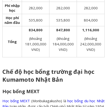
Phí nhập
282,000
282,000
282,000
học
Học phí
535,800
535,800
804,000
năm đầu
834,800
847,800
1,116,000
(khoảng
(khoảng
(khoảng
Tổng
181,000,000
184,000,000
242,000,000
VND)
VND)
VND)
Chế độ học bổng trường đại học
Kumamoto Nhật Bản
Học bổng MEXT
Học bổng MEXT
(Monbukagakusho) là
học bổng du học Nhật
Bản
toàn phần, được cấp bởi Chính phủ Nhật Bản từ năm 1954.