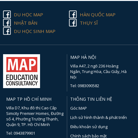
DU HỌC MAP
HÀN QUỐC MAP
NHẬT BẢN
THỤY SĨ
DU HỌC SINH MAP
MAP HÀ NỘI
Villa A47, 2 ngõ 236 Hoàng
Ngân, Trung Hòa, Cầu Giấy, Hà
Nội
Tel: 0983090582
MAP TP HỒ CHÍ MINH
THÔNG TIN LIÊN HỆ
Villa D7, Khu đô thị Cao Cấp
Góc MAP
Simcity Premier Homes, Đường
Lịch sử hình thành & phát triển
số 4, Phường Trường Thạnh,
Quận 9, TP. Hồ Chí Minh
Điều khoản sử dụng
Tel: 0943879901
Chính sách bảo mật