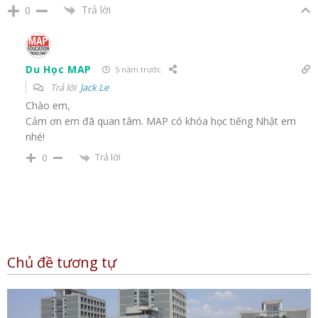
Trả lời
0
Du Học MAP
5 năm trước
Trả lời
Jack Le
Chào em,
Cảm ơn em đã quan tâm. MAP có khóa học tiếng Nhật em
nhé!
Trả lời
0
Chủ đề tương tự