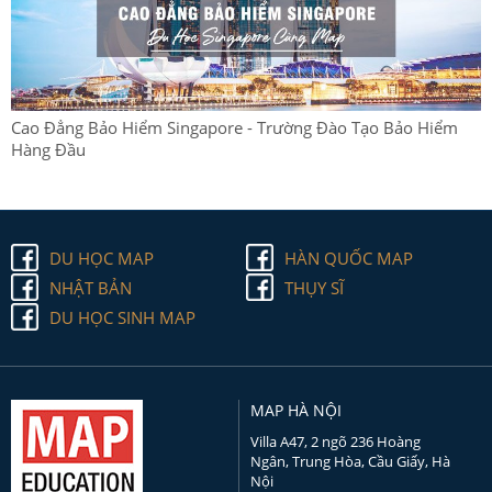
Cao Đẳng Bảo Hiểm Singapore - Trường Đào Tạo Bảo Hiểm
Hàng Đầu
DU HỌC MAP
HÀN QUỐC MAP
NHẬT BẢN
THỤY SĨ
DU HỌC SINH MAP
MAP HÀ NỘI
Villa A47, 2 ngõ 236 Hoàng
Ngân, Trung Hòa, Cầu Giấy, Hà
Nội