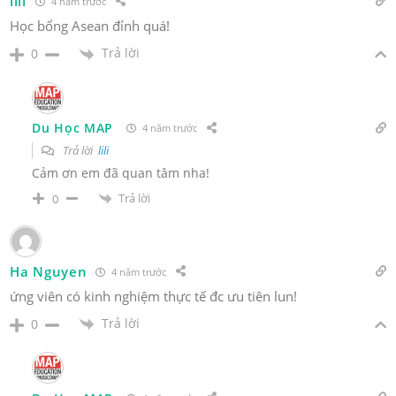
lili
4 năm trước
Học bổng Asean đỉnh quá!
Trả lời
0
Du Học MAP
4 năm trước
Trả lời
lili
Cảm ơn em đã quan tâm nha!
Trả lời
0
Ha Nguyen
4 năm trước
ứng viên có kinh nghiệm thực tế đc ưu tiên lun!
Trả lời
0