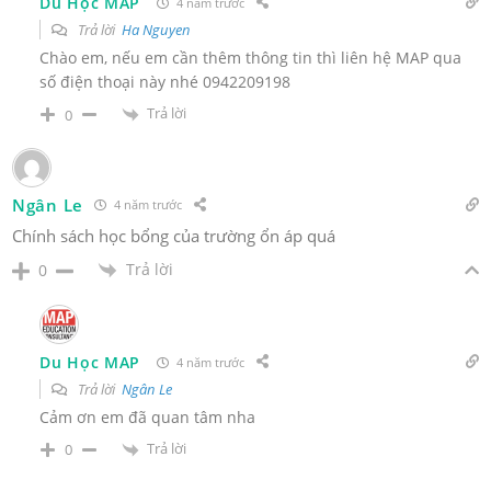
Du Học MAP
4 năm trước
Trả lời
Ha Nguyen
Chào em, nếu em cần thêm thông tin thì liên hệ MAP qua
số điện thoại này nhé 0942209198
Trả lời
0
Ngân Le
4 năm trước
Chính sách học bổng của trường ổn áp quá
Trả lời
0
Du Học MAP
4 năm trước
Trả lời
Ngân Le
Cảm ơn em đã quan tâm nha
Trả lời
0