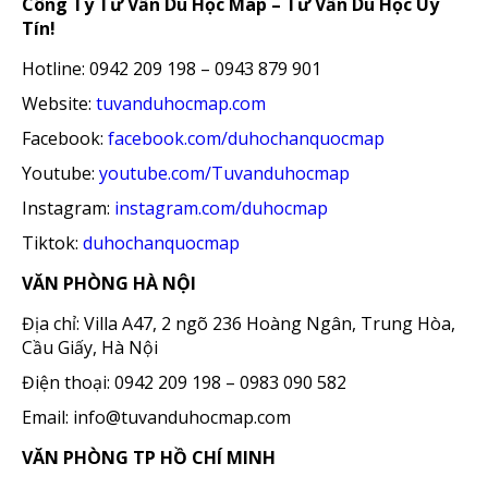
Công Ty Tư Vấn Du Học Map – Tư Vấn Du Học Uy
Tín!
Hotline: 0942 209 198 – 0943 879 901
Website:
tuvanduhocmap.com
Facebook:
facebook.com/duhochanquocmap
Youtube:
youtube.com/Tuvanduhocmap
Instagram:
instagram.com/duhocmap
Tiktok:
duhochanquocmap
VĂN PHÒNG HÀ NỘI
Địa chỉ: Villa A47, 2 ngõ 236 Hoàng Ngân, Trung Hòa,
Cầu Giấy, Hà Nội
Điện thoại: 0942 209 198 – 0983 090 582
Email: info@tuvanduhocmap.com
VĂN PHÒNG TP HỒ CHÍ MINH