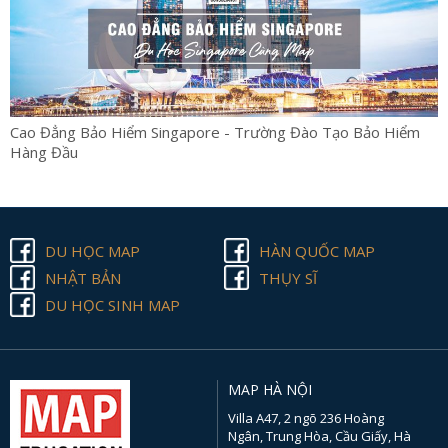
Cao Đẳng Bảo Hiểm Singapore - Trường Đào Tạo Bảo Hiểm
Hàng Đầu
DU HỌC MAP
HÀN QUỐC MAP
NHẬT BẢN
THỤY SĨ
DU HỌC SINH MAP
MAP HÀ NỘI
Villa A47, 2 ngõ 236 Hoàng
Ngân, Trung Hòa, Cầu Giấy, Hà