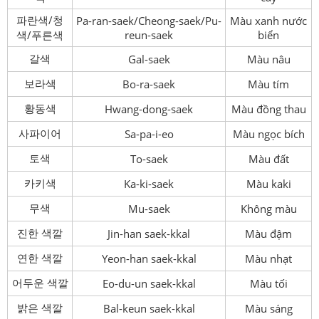
파란색/청
Pa-ran-saek/Cheong-saek/Pu-
Màu xanh nước
색/푸른색
reun-saek
biển
갈색
Gal-saek
Màu nâu
보라색
Bo-ra-saek
Màu tím
황동색
Hwang-dong-saek
Màu đồng thau
사파이어
Sa-pa-i-eo
Màu ngọc bích
토색
To-saek
Màu đất
카키색
Ka-ki-saek
Màu kaki
무색
Mu-saek
Không màu
진한 색깔
Jin-han saek-kkal
Màu đậm
연한 색깔
Yeon-han saek-kkal
Màu nhạt
어두운 색깔
Eo-du-un saek-kkal
Màu tối
밝은 색깔
Bal-keun saek-kkal
Màu sáng