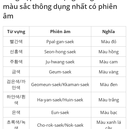
màu sắc thông dụng nhất có phiên
âm
Từ vựng
Phiên âm
Nghĩa
빨간색
Ppal-gan-saek
Màu đỏ
선홍색
Seon-hong-saek
Màu hồng
주황색
Ju-hwang-saek
Màu cam
금색
Geum-saek
Màu vàng
검은색/까
Geomeun-saek/Kkaman-saek
Màu đen
만색
하얀색/흰
Ha-yan-saek/Huin-saek
Màu trắng
색
은색
Eun-saek
Màu bạc
초록색/녹
Màu xanh lá
Cho-rok-saek/Nok-saek
색
cây