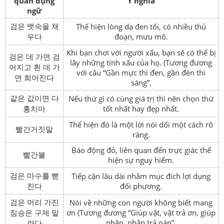
quán dụng
Ý nghĩa
ngữ
검은 뱃속을 채
Thể hiện lòng dạ đen tối, có nhiều thủ
우다
đoạn, mưu mô.
Khi bạn chơi với người xấu, bạn sẽ có thể bị
검은 데 가면 검
lây những tính xấu của họ. (Tương đương
어지고 흰 데 가
với câu “Gần mực thì đen, gần đèn thì
면 희어진다
sáng”.
같은 값이면 다
Nếu thứ gì có cùng giá trị thì nên chọn thứ
홍치마
tốt nhất hay đẹp nhất.
Thể hiện đó là một lời nói dối một cách rõ
빨간거짓말
ràng.
Báo động đỏ, liên quan đến trực giác thể
빨간불
hiện sự nguy hiểm.
검은 마수를 뻗
Tiếp cận lâu dài nhằm mục đích lợi dụng
친다
đối phương.
검은 머리 가진
Nói về những con người không biết mang
짐승은 구제 말
ơn (Tương đương “Giúp vật, vật trả ơn, giúp
nhân, nhân trả oán”.
란다