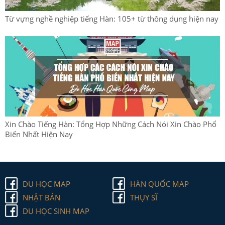
Từ vựng nghề nghiệp tiếng Hàn: 105+ từ thông dụng hiện nay
Xin Chào Tiếng Hàn: Tổng Hợp Những Cách Nói Xin Chào Phổ
Biến Nhất Hiện Nay
DU HỌC MAP
HÀN QUỐC MAP
NHẬT BẢN
THỤY SĨ
DU HỌC SINH MAP