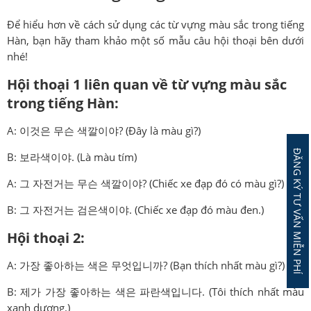
Để hiểu hơn về cách sử dụng các từ vựng màu sắc trong tiếng
Hàn, bạn hãy tham khảo một số mẫu câu hội thoại bên dưới
nhé!
Hội thoại 1 liên quan về từ vựng màu sắc
trong tiếng Hàn:
A: 이것은 무슨 색깔이야? (Đây là màu gì?)
ĐĂNG KÝ TƯ VẤN MIỄN PHÍ
B: 보라색이야. (Là màu tím)
A: 그 자전거는 무슨 색깔이야? (Chiếc xe đạp đó có màu gì?)
B: 그 자전거는 검은색이야. (Chiếc xe đạp đó màu đen.)
Hội thoại 2:
A: 가장 좋아하는 색은 무엇입니까? (Bạn thích nhất màu gì?)
B: 제가 가장 좋아하는 색은 파란색입니다. (Tôi thích nhất màu
xanh dương.)