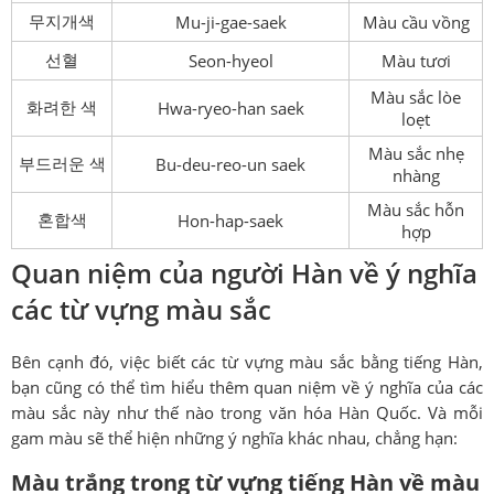
무지개색
Mu-ji-gae-saek
Màu cầu vồng
선혈
Seon-hyeol
Màu tươi
Màu sắc lòe
화려한 색
Hwa-ryeo-han saek
loẹt
Màu sắc nhẹ
부드러운 색
Bu-deu-reo-un saek
nhàng
Màu sắc hỗn
혼합색
Hon-hap-saek
hợp
Quan niệm của người Hàn về ý nghĩa
các từ vựng màu sắc
Bên cạnh đó, việc biết các từ vựng màu sắc bằng tiếng Hàn,
bạn cũng có thể tìm hiểu thêm quan niệm về ý nghĩa của các
màu sắc này như thế nào trong văn hóa Hàn Quốc. Và mỗi
gam màu sẽ thể hiện những ý nghĩa khác nhau, chẳng hạn:
Màu trắng trong từ vựng tiếng Hàn về màu