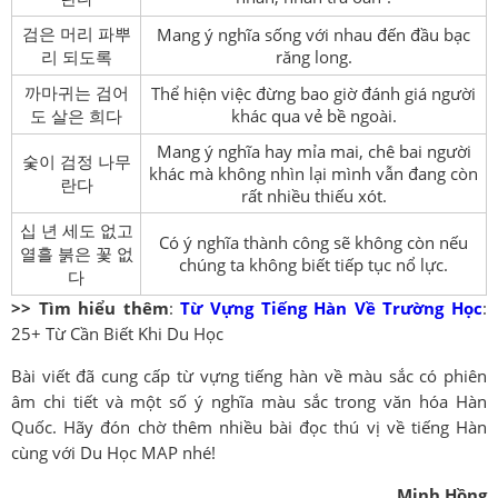
검은 머리 파뿌
Mang ý nghĩa sống với nhau đến đầu bạc
리 되도록
răng long.
까마귀는 검어
Thể hiện việc đừng bao giờ đánh giá người
도 살은 희다
khác qua vẻ bề ngoài.
Mang ý nghĩa hay mỉa mai, chê bai người
숯이 검정 나무
khác mà không nhìn lại mình vẫn đang còn
란다
rất nhiều thiếu xót.
십 년 세도 없고
Có ý nghĩa thành công sẽ không còn nếu
열흘 붉은 꽃 없
chúng ta không biết tiếp tục nổ lực.
다
>> Tìm hiểu thêm
:
Từ Vựng Tiếng Hàn Về Trường Học
:
25+ Từ Cần Biết Khi Du Học
Bài viết đã cung cấp từ vựng tiếng hàn về màu sắc có phiên
âm chi tiết và một số ý nghĩa màu sắc trong văn hóa Hàn
Quốc. Hãy đón chờ thêm nhiều bài đọc thú vị về tiếng Hàn
cùng với Du Học MAP nhé!
Minh Hồng