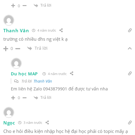
Trả lời
0
Thanh Vân
4 năm trước
trường có nhiều dhs ng việt k ạ
Trả lời
0
Du học MAP
4 năm trước
Trả lời
Thanh Vân
Em liên hệ Zalo 0943879901 để được tư vấn nha
Trả lời
0
Ngọc
3 năm trước
Cho e hỏi điều kiện nhập học hệ đại học phải có topic mấy ạ