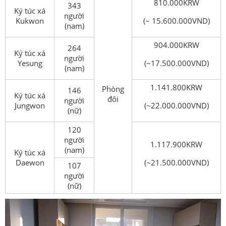
810.000KRW
343
Ký túc xá
người
Kukwon
(~ 15.600.000VND)
(nam)
904.000KRW
264
Ký túc xá
người
Yesung
(~17.500.000VND)
(nam)
1.141.800KRW
Phòng
146
Ký túc xá
đôi
người
Jungwon
(~22.000.000VND)
(nữ)
120
người
1.117.900KRW
(nam)
Ký túc xá
Daewon
(~21.500.000VND)
107
người
(nữ)