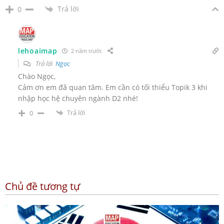
Trả lời
0
lehoaimap
2 năm trước
Trả lời
Ngọc
Chào Ngọc,
Cảm ơn em đã quan tâm. Em cần có tối thiểu Topik 3 khi
nhập học hệ chuyên ngành D2 nhé!
Trả lời
0
Chủ đề tương tự