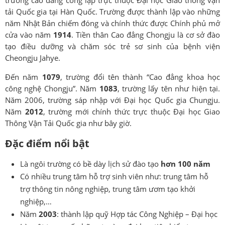
trường cao đẳng công lập trực thuộc Đại học Giao thông vận
tải Quốc gia tại Hàn Quốc. Trường được thành lập vào những
năm Nhật Bản chiếm đóng và chính thức được Chính phủ mở
cửa vào năm
1914
. Tiền thân Cao đẳng Chongju là cơ sở đào
tạo điều dưỡng và chăm sóc trẻ sơ sinh của bệnh viện
Cheongju Jahye.
Đến năm
1079
, trường đổi tên thành “Cao đẳng khoa học
công nghệ Chongju”. Năm
1083
, trường lấy tên như hiện tại.
Năm 2006, trường sáp nhập với Đại học Quốc gia Chungju.
Năm
2012
, trường mới chính thức trực thuộc Đại học Giao
Thông Vận Tải Quốc gia như bây giờ.
Đặc điểm nổi bật
Là ngôi trường có bề dày lịch sử đào tạo
hơn 100 năm
Có nhiều trung tâm hỗ trợ sinh viên như: trung tâm hỗ
trợ thông tin nông nghiệp, trung tâm ươm tạo khởi
nghiệp,…
Năm
2003
: thành lập quỹ Hợp tác Công Nghiệp – Đại học