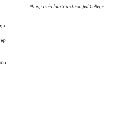
Phòng triển lãm Suncheon Jeil College
iệp
iệp
iện