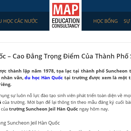
U HỌC CÁC NƯỚC
HỌC BỔNG
SỰ
ốc – Cao Đẳng Trọng Điểm Của Thành Phố
ợc thành lập năm 1978, tọa lạc tại thành
ph
ố
Suncheon
t
 nhân văn,
du học Hàn Quốc
tại
trường
được xem là một t
riêng.
hụng sự luôn nỗ lực đào tạo sinh viên phát triển toàn diện về m
á
của trường. Mời bạn để lại thông tin theo mẫu đăng ký cuối bài
n của
trường
Suncheon Jeil Hàn Quốc
ngay hôm nay.