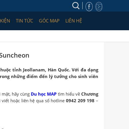
 KIỆN
TIN TỨC
GÓC MAP
LIÊN HỆ
 Suncheon
huộc tỉnh
Jeollanam
, Hàn Quốc. Với đa dạng
rong những
điểm đến lý tưởng
cho sinh viên
ọi mặt, hãy cùng
Du học MAP
tìm hiểu về
Chương
 viết hoặc liên hệ qua số hotline
0942 209 198
–