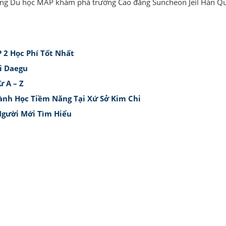
ng Du học MAP khám phá trường Cao đẳng Suncheon Jeil Hàn Q
 2 Học Phí Tốt Nhất
i Daegu
 A – Z
nh Học Tiềm Năng Tại Xứ Sở Kim Chi
Người Mới Tìm Hiểu