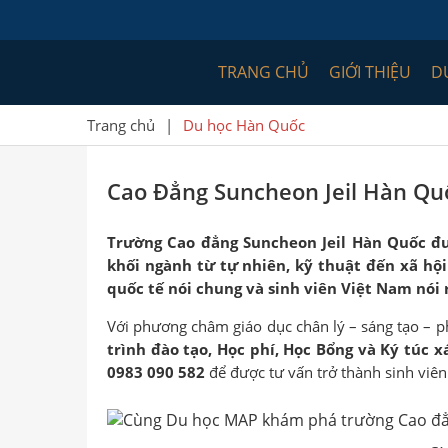
TRANG CHỦ
GIỚI THIỆU
D
Trang chủ
|
Du học Hàn Quốc
Cao Đẳng Suncheon Jeil Hàn Qu
Trường
Cao
đẳng Suncheon Jeil Hàn Quốc
đư
khối
ngành
từ tự nhiên, kỹ thuật đến xã hội
quốc tế nói chung và sinh viên Việt Nam nói 
Với phương châm giáo dục chân lý – sáng tạo – p
trình đào tạo, Học phí, Học Bổng và Ký túc x
0983 090 582
để được tư vấn trở thành sinh viê