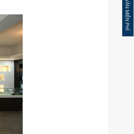
ĐĂNG KÝ TƯ VẤN MIỄN PHÍ