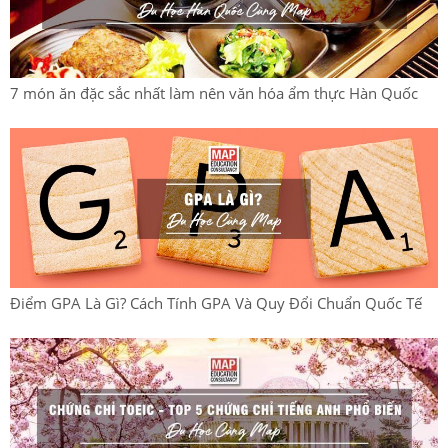
7 món ăn đặc sắc nhất làm nên văn hóa ẩm thực Hàn Quốc
Điểm GPA Là Gì? Cách Tính GPA Và Quy Đổi Chuẩn Quốc Tế