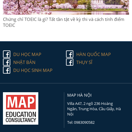
Chứng chỉ TOEIC là gì? Tất tần tật về kỳ thi và cách tính điểm
TOEIC
DU HỌC MAP
HÀN QUỐC MAP
NHẬT BẢN
THỤY SĨ
DU HỌC SINH MAP
MAP HÀ NỘI
Villa A47, 2 ngõ 236 Hoàng
Ngân, Trung Hòa, Cầu Giấy, Hà
Nội
Tel: 0983090582