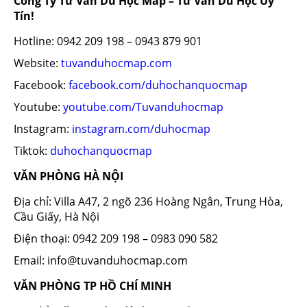
Công Ty Tư Vấn Du Học Map – Tư Vấn Du Học Uy
Tín!
Hotline: 0942 209 198 – 0943 879 901
Website:
tuvanduhocmap.com
Facebook:
facebook.com/duhochanquocmap
Youtube:
youtube.com/Tuvanduhocmap
Instagram:
instagram.com/duhocmap
Tiktok:
duhochanquocmap
VĂN PHÒNG HÀ NỘI
Địa chỉ: Villa A47, 2 ngõ 236 Hoàng Ngân, Trung Hòa,
Cầu Giấy, Hà Nội
Điện thoại: 0942 209 198 – 0983 090 582
Email: info@tuvanduhocmap.com
VĂN PHÒNG TP HỒ CHÍ MINH