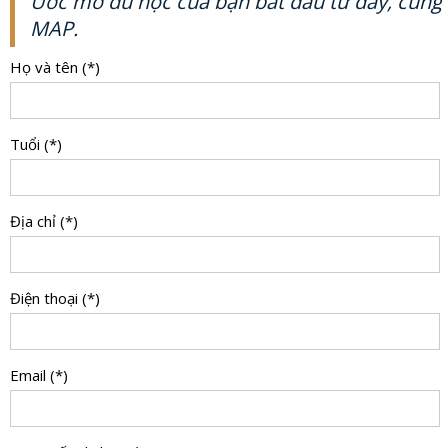
Ước mơ du học của bạn bắt đầu từ đây, cùng
MAP.
Họ và tên (*)
Tuổi (*)
Địa chỉ (*)
Điện thoại (*)
Email (*)