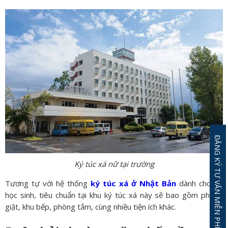
ĐĂNG KÝ TƯ VẤN MIỄN PHÍ
Ký túc xá nữ tại trường
Tương tự với hệ thống
ký túc xá ở Nhật Bản
dành cho du
học sinh, tiêu chuẩn tại khu ký túc xá này sẽ bao gồm phòng
giặt, khu bếp, phòng tắm, cùng nhiều tiện ích khác.