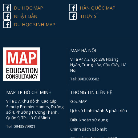
DU HỌC MAP
HÀN QUỐC MAP
NHẬT BẢN
THỤY SĨ
DU HỌC SINH MAP
MAP HÀ NỘI
Villa A47, 2 ngõ 236 Hoàng
Ngân, Trung Hòa, Cầu Giấy, Hà
Nội
Tel: 0983090582
MAP TP HỒ CHÍ MINH
THÔNG TIN LIÊN HỆ
Villa D7, Khu đô thị Cao Cấp
Góc MAP
Simcity Premier Homes, Đường
Lịch sử hình thành & phát triển
số 4, Phường Trường Thạnh,
Quận 9, TP. Hồ Chí Minh
Điều khoản sử dụng
Tel: 0943879901
Chính sách bảo mật