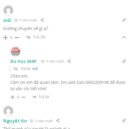
mili
5 năm trước
trường chuyên về gì ạ?
Trả lời
0
Du Học MAP
5 năm trước
Trả lời
mili
Chào em,
Cảm ơn em đã quan tâm. Em add Zalo 0942209198 để được
tư vấn chi tiết nhé!
Trả lời
0
Nguyệt An
5 năm trước
Thế mạnh của người là ngành gì ạ