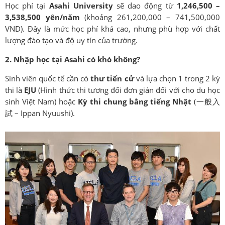
Học phí tại
Asahi University
sẽ dao động từ
1,246,500
–
3,538,500
yên/năm
(khoảng 261,200,000 – 741,500,000
VND). Đây là mức học phí khá cao, nhưng phù hợp với chất
lượng đào tạo và độ uy tín của trường.
2. Nhập học tại Asahi có khó không?
Sinh viên quốc tế cần có
thư tiến cử
và lựa chọn 1 trong 2 kỳ
thi là
EJU
(Hình thức thi tương đối đơn giản đối với cho du học
sinh Việt Nam) hoặc
Kỳ thi chung bằng tiếng Nhật
(一般入
試 – Ippan Nyuushi).