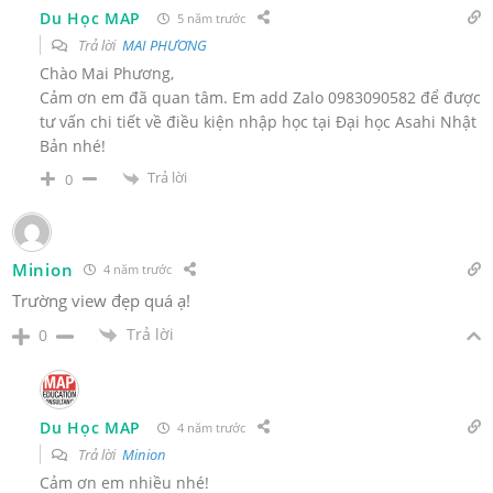
Du Học MAP
5 năm trước
Trả lời
MAI PHƯƠNG
Chào Mai Phương,
Cảm ơn em đã quan tâm. Em add Zalo 0983090582 để được
tư vấn chi tiết về điều kiện nhập học tại Đại học Asahi Nhật
Bản nhé!
Trả lời
0
Minion
4 năm trước
Trường view đẹp quá ạ!
Trả lời
0
Du Học MAP
4 năm trước
Trả lời
Minion
Cảm ơn em nhiều nhé!