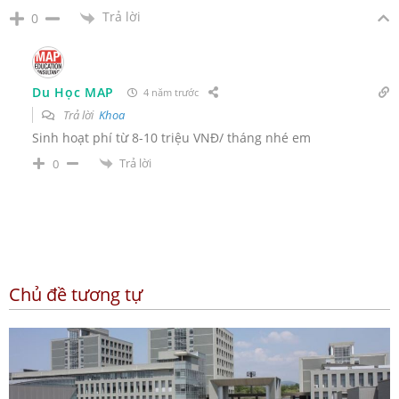
Trả lời
0
Du Học MAP
4 năm trước
Trả lời
Khoa
Sinh hoạt phí từ 8-10 triệu VNĐ/ tháng nhé em
Trả lời
0
Chủ đề tương tự