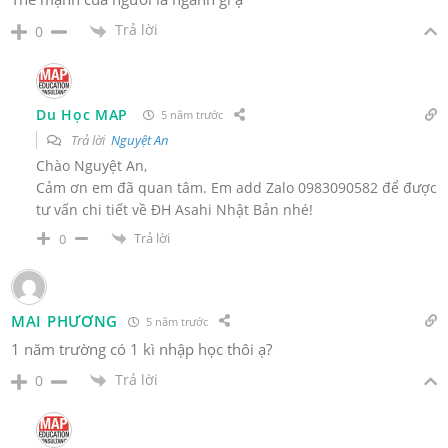
Trả lời
0
Du Học MAP
5 năm trước
Trả lời
Nguyệt An
Chào Nguyệt An,
Cảm ơn em đã quan tâm. Em add Zalo 0983090582 để được
tư vấn chi tiết về ĐH Asahi Nhật Bản nhé!
Trả lời
0
MAI PHƯƠNG
5 năm trước
1 năm trường có 1 kì nhập học thôi ạ?
Trả lời
0