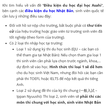
Khi tìm hiểu về vấn đề “
Điều kiện du học đại học Asahi
“,
bên cạnh các
điều kiện du học Nhật Bản
, sinh viên quốc tế
cần lưu ý những điều sau đây:
Đối với hồ sơ nộp cho trường
,
bắt buộc phải có
thư tiến
cử
của hiệu trưởng hoặc giáo viên từ trường sinh viên đã
tốt nghiệp (theo form của trường).
Có 2 loại thi nhập học tại trường:
Loại 1 sử dụng kỳ thi du học sinh (EJU – các bạn có
thể tham gia tại Nhật Bản): Nếu chọn tham gia loại 1
thì sinh viên cần phải lựa chọn trước ngành, khoa,…
dự định sẽ vào học.
Hình thức thi loại 1 sẽ dễ hơn
cho du học sinh Việt Nam, nhưng đòi hỏi các bạn cần
phải thi TOEFL hoặc IELTS để nộp kết quả thi tiếng
Anh.
Loại 2 sử dụng đề thi của kỳ thi chung (一般入試 –
Ippan Nyuushi): Thi loại 2, sinh viên sẽ
phải thi các
môn thi chung với học sinh, sinh viên Nhật Bản