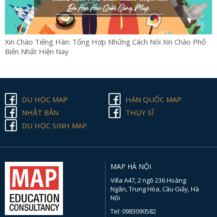
Xin Chào Tiếng Hàn: Tổng Hợp Những Cách Nói Xin Chào Phổ
Biến Nhất Hiện Nay
DU HỌC MAP
HÀN QUỐC MAP
NHẬT BẢN
THỤY SĨ
DU HỌC SINH MAP
MAP HÀ NỘI
Villa A47, 2 ngõ 236 Hoàng
Ngân, Trung Hòa, Cầu Giấy, Hà
Nội
Tel: 0983090582