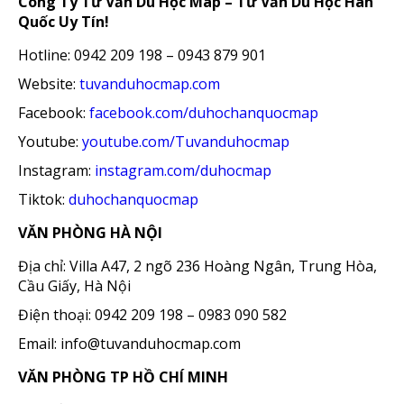
Công Ty Tư Vấn Du Học Map – Tư Vấn Du Học Hàn
Quốc Uy Tín!
Hotline: 0942 209 198 – 0943 879 901
Website:
tuvanduhocmap.com
Facebook:
facebook.com/duhochanquocmap
Youtube:
youtube.com/Tuvanduhocmap
Instagram:
instagram.com/duhocmap
Tiktok:
duhochanquocmap
VĂN PHÒNG HÀ NỘI
Địa chỉ: Villa A47, 2 ngõ 236 Hoàng Ngân, Trung Hòa,
Cầu Giấy, Hà Nội
Điện thoại: 0942 209 198 – 0983 090 582
Email: info@tuvanduhocmap.com
VĂN PHÒNG TP HỒ CHÍ MINH