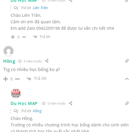
Du Học MAP
5 năm trước
Trả lời
Liên Trần
Chào Liên Trần,
Cảm ơn em đã quan tâm.
Em add Zalo 0942209198 để được tư vấn chi tiết nhé
Trả lời
0
Hồng
5 năm trước
Trg có nhiều học bổng ko ạ?
Trả lời
0
Du Học MAP
5 năm trước
Trả lời
Hồng
Chào Hồng,
Trường có nhiều chương trình học bổng dành cho sinh viên
có thành tích học tập xuất sắc nhất nhé