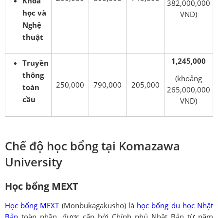
Khoa
382,000,000
học và
VND)
Nghệ
thuật
1,245,000
Truyền
thông
(khoảng
250,000
790,000
205,000
toàn
265,000,000
cầu
VND)
Chế độ học bổng tại Komazawa
University
Học bổng MEXT
Học bổng MEXT
(Monbukagakusho) là
học bổng du học Nhật
Bản
toàn phần, được cấp bởi Chính phủ Nhật Bản từ năm