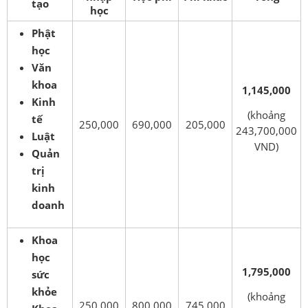
tạo
học
Phật
học
Văn
khoa
1,145,000
Kinh
(khoảng
tế
250,000
690,000
205,000
243,700,000
Luật
VND)
Quản
trị
kinh
doanh
Khoa
học
1,795,000
sức
khỏe
(khoảng
250,000
800,000
745,000