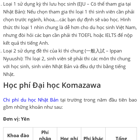
Loại 1 sử dụng kỳ thi lưu học sinh (EJU – Có thể tham gia tại
Nhật Bản): Nếu chọn tham gia thi loại 1 thì sinh viên cần phải
chọn trước ngành, khoa,…các bạn dự định sẽ vào học. Hình
thức thi loại 1 nhìn chung là dễ hơn cho du học sinh Việt Nam,
nhưng đòi hỏi các bạn cần phải thi TOEFL hoặc IELTS để nộp
kết quả thi tiếng Anh.
Loại 2 sử dụng đề thi của kì thi chung (一般入試 – Ippan
Nyuushi): Thi loại 2, sinh viên sẽ phải thi các môn thi chung
với học sinh, sinh viên Nhật Bản và đều dự thi bằng tiếng
Nhật.
Học phí Đại học Komazawa
Chi phí du học Nhật Bản
tại trường trong năm đầu tiên bao
gồm những khoản như sau:
Đơn vị: Yên
Phí
Khoa đào
nhập
Học phí
Phí khác
Tổng