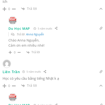
ích
Trả lời
0
Du Học MAP
5 năm trước
Trả lời
Anna Nguyễn
Chào Anna Nguyễn,
Cảm ơn em nhiều nhé!
Trả lời
0
Liên Trần
5 năm trước
Học có yêu cầu bằng tiếng Nhật k ạ
Trả lời
0