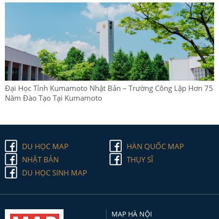
Đại Học Tỉnh Kumamoto Nhật Bản – Trường Công Lập Hơn 75
Năm Đào Tạo Tại Kumamoto
DU HỌC MAP
HÀN QUỐC MAP
NHẬT BẢN
THỤY SĨ
DU HỌC SINH MAP
MAP HÀ NỘI