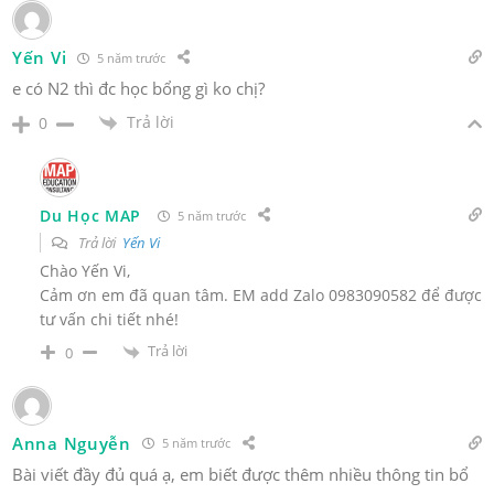
Yến Vi
5 năm trước
e có N2 thì đc học bổng gì ko chị?
Trả lời
0
Du Học MAP
5 năm trước
Trả lời
Yến Vi
Chào Yến Vi,
Cảm ơn em đã quan tâm. EM add Zalo 0983090582 để được
tư vấn chi tiết nhé!
Trả lời
0
Anna Nguyễn
5 năm trước
Bài viết đầy đủ quá ạ, em biết được thêm nhiều thông tin bổ