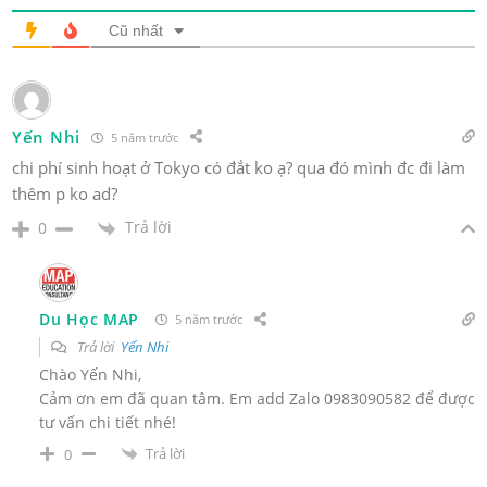
Cũ nhất
Yến Nhi
5 năm trước
chi phí sinh hoạt ở Tokyo có đắt ko ạ? qua đó mình đc đi làm
thêm p ko ad?
Trả lời
0
Du Học MAP
5 năm trước
Trả lời
Yến Nhi
Chào Yến Nhi,
Cảm ơn em đã quan tâm. Em add Zalo 0983090582 để được
tư vấn chi tiết nhé!
Trả lời
0