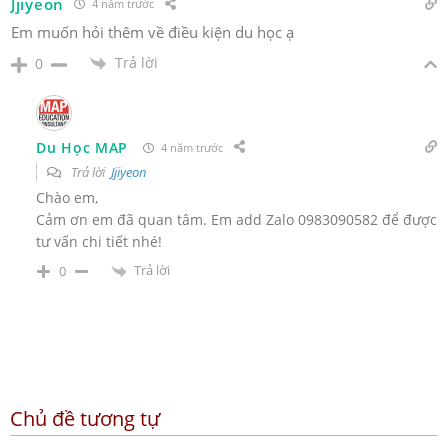
Jjiyeon
4 năm trước
Em muốn hỏi thêm về điều kiện du học ạ
Trả lời
0
Du Học MAP
4 năm trước
Trả lời
Jjiyeon
Chào em,
Cảm ơn em đã quan tâm. Em add Zalo 0983090582 để được
tư vấn chi tiết nhé!
Trả lời
0
Chủ đề tương tự