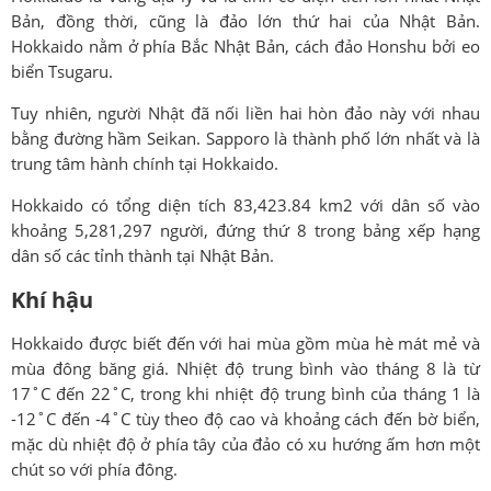
Bản, đồng thời, cũng là đảo lớn thứ hai của Nhật Bản.
Hokkaido nằm ở phía Bắc Nhật Bản, cách đảo Honshu bởi eo
biển Tsugaru.
Tuy nhiên, người Nhật đã nối liền hai hòn đảo này với nhau
bằng đường hầm Seikan. Sapporo là thành phố lớn nhất và là
trung tâm hành chính tại Hokkaido.
Hokkaido có tổng diện tích 83,423.84 km2 với dân số vào
khoảng 5,281,297 người, đứng thứ 8 trong bảng xếp hạng
dân số các tỉnh thành tại Nhật Bản.
Khí hậu
Hokkaido được biết đến với hai mùa gồm mùa hè mát mẻ và
mùa đông băng giá. Nhiệt độ trung bình vào tháng 8 là từ
17˚C đến 22˚C, trong khi nhiệt độ trung bình của tháng 1 là
-12˚C đến -4˚C tùy theo độ cao và khoảng cách đến bờ biển,
mặc dù nhiệt độ ở phía tây của đảo có xu hướng ấm hơn một
chút so với phía đông.