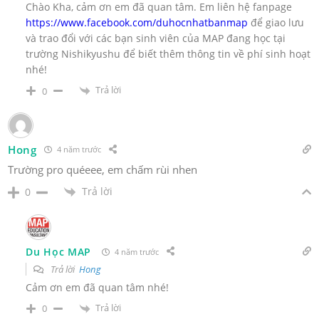
Chào Kha, cảm ơn em đã quan tâm. Em liên hệ fanpage
https://www.facebook.com/duhocnhatbanmap
để giao lưu
và trao đổi với các bạn sinh viên của MAP đang học tại
trường Nishikyushu để biết thêm thông tin về phí sinh hoạt
nhé!
Trả lời
0
Hong
4 năm trước
Trường pro quéeee, em chấm rùi nhen
Trả lời
0
Du Học MAP
4 năm trước
Trả lời
Hong
Cảm ơn em đã quan tâm nhé!
Trả lời
0