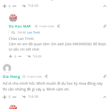
Trả lời
0
Du Học MAP
4 năm trước
Trả lời
Lan Trinh
Chào Lan Trinh,
Cảm ơn em đã quan tâm. Em add Zalo 0983090582 để được
tư vấn chi tiết nhé!
Trả lời
0
Gia Hong
4 năm trước
Ad ơi cho mình hỏi. Mình muốn đi du học kỳ mùa đông này
thì cần những đk gì vậy ạ. Mình cảm ơn.
Trả lời
0