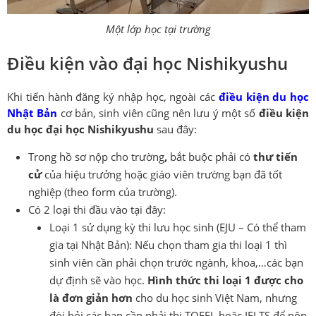
Một lớp học tại trường
Điều kiện vào đại học Nishikyushu
Khi tiến hành đăng ký nhập học, ngoài các
điều kiện du học
Nhật Bản
cơ bản, sinh viên cũng nên lưu ý một số
điều kiện
du học đại học Nishikyushu
sau đây:
Trong hồ sơ nộp cho trường
,
bắt buộc phải có
thư tiến
cử
của hiệu trưởng hoặc giáo viên trường bạn đã tốt
nghiệp (theo form của trường).
Có 2 loại thi đầu vào tại đây:
Loại 1 sử dụng kỳ thi lưu học sinh (EJU – Có thể tham
gia tại Nhật Bản): Nếu chọn tham gia thi loại 1 thì
sinh viên cần phải chọn trước ngành, khoa,…các bạn
dự định sẽ vào học.
Hình thức thi loại 1 được cho
là đơn giản hơn
cho du học sinh Việt Nam, nhưng
đòi hỏi các bạn cần phải thi TOEFL hoặc IELTS để nộp