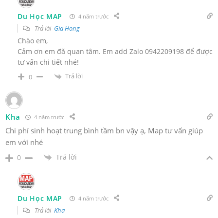
Du Học MAP
4 năm trước
Trả lời
Gia Hong
Chào em,
Cảm ơn em đã quan tâm. Em add Zalo 0942209198 để được
tư vấn chi tiết nhé!
Trả lời
0
Kha
4 năm trước
Chi phí sinh hoạt trung bình tầm bn vậy ạ, Map tư vấn giúp
em với nhé
Trả lời
0
Du Học MAP
4 năm trước
Trả lời
Kha