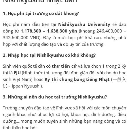
1. Học phí tại trường có đắt không?
Học phí năm đầu tiên tại
Nishikyushu University
sẽ dao
động từ
1,178,300
– 1,638,300
yên
(khoảng 246,400,000 –
342,600,000 VND). Đây là mức học phí khá cao, nhưng phù
hợp với chất lượng đào tạo và độ uy tín của trường.
2. Nhập học tại Nishikyushu có khó không?
Sinh viên quốc tế cần có
thư tiến cử
và lựa chọn 1 trong 2 kỳ
thi là
EJU
(Hình thức thi tương đối đơn giản đối với cho du học
sinh Việt Nam) hoặc
Kỳ thi chung bằng tiếng Nhật
(一般入
試 – Ippan Nyuushi).
3. Những ai nên du học tại trường Nishikyushu?
Trường chuyên đào tạo về lĩnh vực xã hội với các môn chuyên
ngành khác như phúc lợi xã hội, khoa học dinh dưỡng, điều
dưỡng,…mong muốn tuyển sinh những bạn năng động và có
tinh thần học hỏi.