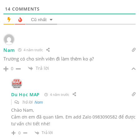
14
COMMENTS
Cũ nhất
Nam
4 năm trước
Trường có cho sinh viên đi làm thêm ko ạ?
Trả lời
0
Du Học MAP
4 năm trước
Trả lời
Nam
Chào Nam,
Cảm ơn em đã quan tâm. Em add Zalo 0983090582 để được
tư vấn chi tiết nhé!
Trả lời
0