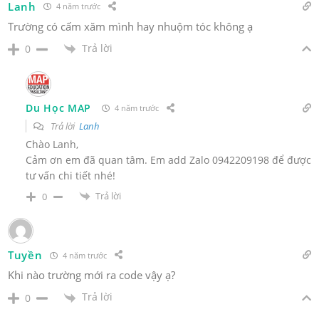
Lanh
4 năm trước
Trường có cấm xăm mình hay nhuộm tóc không ạ
Trả lời
0
Du Học MAP
4 năm trước
Trả lời
Lanh
Chào Lanh,
Cảm ơn em đã quan tâm. Em add Zalo 0942209198 để được
tư vấn chi tiết nhé!
Trả lời
0
Tuyền
4 năm trước
Khi nào trường mới ra code vậy ạ?
Trả lời
0