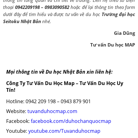
thông tin tổng quan và chi tiết về trường. Liên hệ theo số điện
thoại
0942209198 – 0983090582
hoặc để lại thông tin theo form
dưới đây để tìm hiểu và được tư vấn về du học
Trường đại học
Seitoku Nhật Bản
nhé.
Gia Dũng
Tư vấn Du học MAP
Mọi thông tin về Du học Nhật Bản xin liên hệ:
Công Ty Tư Vấn Du Học Map – Tư Vấn Du Học Uy
Tín!
Hotline: 0942 209 198 – 0943 879 901
Website:
tuvanduhocmap.com
Facebook:
facebook.com/duhochanquocmap
Youtube:
youtube.com/Tuvanduhocmap