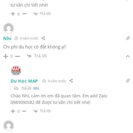
tư vấn chi tiết nhé!
Trả lời
0
Nhi
4 năm trước
Chi phí du học có đắt không ạ?
Trả lời
0
Du Học MAP
4 năm trước
Trả lời
Nhi
Chào Nhi, cảm ơn em đã quan tâm. Em add Zalo
0983090582 để được tư vấn chi tiết nhé!
Trả lời
0