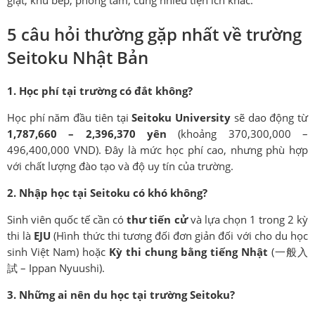
giặt, khu bếp, phòng tắm, cùng nhiều tiện ích khác.
5 câu hỏi thường gặp nhất về trường
Seitoku Nhật Bản
1. Học phí tại trường có đắt không?
Học phí năm đầu tiên tại
Seitoku University
sẽ dao động từ
1,787,660
– 2,396,370
yên
(khoảng 370,300,000 –
496,400,000 VND). Đây là mức học phí cao, nhưng phù hợp
với chất lượng đào tạo và độ uy tín của trường.
2. Nhập học tại Seitoku có khó không?
Sinh viên quốc tế cần có
thư tiến cử
và lựa chọn 1 trong 2 kỳ
thi là
EJU
(Hình thức thi tương đối đơn giản đối với cho du học
sinh Việt Nam) hoặc
Kỳ thi chung bằng tiếng Nhật
(一般入
試 – Ippan Nyuushi).
3. Những ai nên du học tại trường Seitoku?