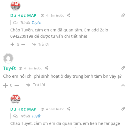
Du Học MAP
4 năm trước
Trả lời
Tuyền
Chào Tuyền, cảm ơn em đã quan tâm. Em add Zalo
0942209198 để được tư vấn chi tiết nhé!
Trả lời
0
Tuyết
4 năm trước
Cho em hỏi chi phí sinh hoạt ở đây trung bình tầm bn vậy ạ?
Trả lời
0
Du Học MAP
4 năm trước
Trả lời
Tuyết
Chào Tuyết, cảm ơn em đã quan tâm, em liên hệ fanpage