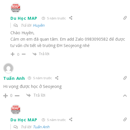
Du Học MAP
5 năm trước
Trả lời
Huyền
Chào Huyền,
Cảm ơn em đã quan tâm. Em add Zalo 0983090582 để được
tư vấn chi tiết về trường ĐH Seojeong nhé
Trả lời
0
Tuấn Anh
5 năm trước
Hi vọng được học ở Seojeong
Trả lời
0
Du Học MAP
5 năm trước
Trả lời
Tuấn Anh