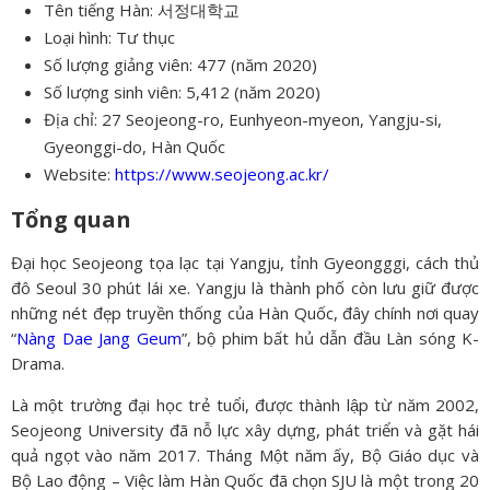
Tên tiếng Hàn: 서정대학교
Loại hình: Tư thục
Số lượng giảng viên: 477 (năm 2020)
Số lượng sinh viên: 5,412 (năm 2020)
Địa chỉ: 27 Seojeong-ro, Eunhyeon-myeon, Yangju-si,
Gyeonggi-do, Hàn Quốc
Website:
https://www.seojeong.ac.kr/
Tổng quan
Đại học Seojeong tọa lạc tại Yangju, tỉnh Gyeongggi, cách thủ
đô Seoul 30 phút lái xe. Yangju là thành phố còn lưu giữ được
những nét đẹp truyền thống của Hàn Quốc, đây chính nơi quay
“
Nàng Dae Jang Geum
”, bộ phim bất hủ dẫn đầu Làn sóng K-
Drama.
Là một trường đại học trẻ tuổi, được thành lập từ năm 2002,
Seojeong University đã nỗ lực xây dựng, phát triển và gặt hái
quả ngọt vào năm 2017. Tháng Một năm ấy, Bộ Giáo dục và
Bộ Lao động – Việc làm Hàn Quốc đã chọn SJU là một trong 20