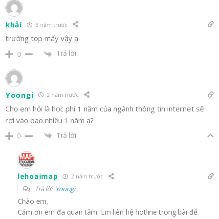
khải
3 năm trước
trường top mấy vậy ạ
Trả lời
0
Yoongi
2 năm trước
Cho em hỏi là học phí 1 năm của ngành thông tin internet sẽ
rơi vào bao nhiều 1 năm ạ?
Trả lời
0
lehoaimap
2 năm trước
Trả lời
Yoongi
Chào em,
Cảm ơn em đã quan tâm. Em liên hệ hotline trong bài để