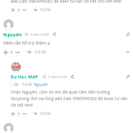
add Zalo 0983090582 để MAP tư vấn chi tiết cho em nhé!
Trả lời
0
Nguyên
5 năm trước
Mình cần hỗ trợ thêm ạ
Trả lời
0
Du Học MAP
5 năm trước
Trả lời
Nguyên
Chào Nguyên, cảm ơn em đã quan tâm đến trường
Seojeong. Em vui lòng add Zalo 0983090582 để được tư vấn
chi tiết nhé!
Trả lời
0