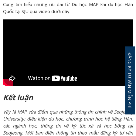
Cùng tìm hiểu những ưu đãi từ Du học MAP khi du học Hàn
Quốc tại SJU qua video dưới đây.
ĐĂNG KÝ TƯ VẤN MIỄN PHÍ
Kết luận
Vậy là MAP vừa điểm qua những thông tin chính về Seojeong
University: điều kiện du học, chương trình học hệ tiếng Hàn,
các ngành học, thông tin về ký túc xá và học bổng tại
Seojeong. Mời bạn điền thông tin theo mẫu đăng ký tư vấn