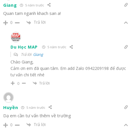
Giang
5 năm trước
Quan tam nganh khach san a!
Trả lời
0
Du Học MAP
5 năm trước
Trả lời
Giang
Chào Giang,
Cảm ơn em đã quan tâm. Em add Zalo 0942209198 để được
tư vấn chi tiết nhé
Trả lời
0
Huyền
5 năm trước
Dạ em cần tư vấn thêm về trường
Trả lời
0