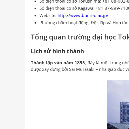
Số điện thoại cơ sở Tokushima: +81 88-602-
Số điện thoại cơ sở Kagawa: +81 87-899-710
Website:
http://www.bunri-u.ac.jp/
Phương châm hoạt động: Độc lập và Hợp tác
Tổng quan trường đại học To
Lịch sử hình thành
Thành lập vào năm 1895
, đây là một trong nh
được xây dựng bởi Sai Murasaki – nhà giáo dục và