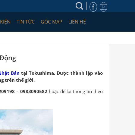
 KIỆN
TIN TỨC
GÓC MAP
LIÊN HỆ
 Động
Nhật Bản
tại Tokushima. Được thành lập vào
g trên thế giới.
209198 – 0983090582
hoặc để lại thông tin theo