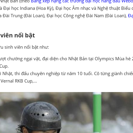
 Nhật Bản (theo
Bảng xếp hạng các trường đại học hàng đầu Webo
 Đại học Indiana (Hoa Kỳ), Đại học Âm nhạc và Nghệ thuật Biểu diễ
 Đài Trung (Đài Loan), Đại học Công nghệ Đài Nam (Đài Loan),
Đạ
viên nổi bật
u sinh viên nổi bật như:
ợt chướng ngại vật, đại diện cho Nhật Bản tại Olympics Mùa hè 2
 Cup.
Nhật, thi đấu chuyên nghiệp từ năm 10 tuổi. Cô từng giành chiến 
, Vernal RKB Cup,…