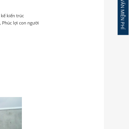
ĐĂNG KÝ TƯ VẤN MIỄN PHÍ
kế kiến trúc
, Phúc lợi con người