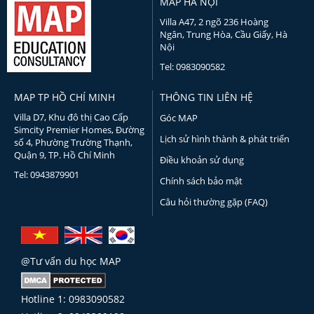
MAP HÀ NỘI
Villa A47, 2 ngõ 236 Hoàng
Ngân, Trung Hòa, Cầu Giấy, Hà
Nội
Tel: 0983090582
MAP TP HỒ CHÍ MINH
THÔNG TIN LIÊN HỆ
Villa D7, Khu đô thị Cao Cấp
Góc MAP
Simcity Premier Homes, Đường
Lịch sử hình thành & phát triển
số 4, Phường Trường Thạnh,
Quận 9, TP. Hồ Chí Minh
Điều khoản sử dụng
Tel: 0943879901
Chính sách bảo mật
Câu hỏi thường gặp (FAQ)
@Tư vấn du học MAP
Hotline 1: 0983090582