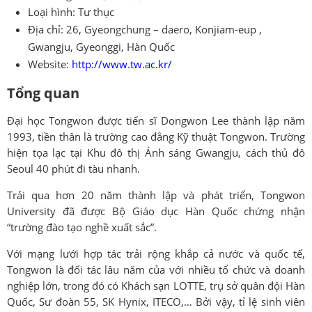
Loại hình: Tư thục
Địa chỉ: 26, Gyeongchung – daero, Konjiam-eup ,
Gwangju, Gyeonggi, Hàn Quốc
Website:
http://www.tw.ac.kr/
Tổng quan
Đại học Tongwon được tiến sĩ Dongwon Lee thành lập năm
1993, tiền thân là trường cao đẳng Kỹ thuật Tongwon. Trường
hiện tọa lạc tại Khu đô thị Ánh sáng Gwangju, cách thủ đô
Seoul 40 phút đi tàu nhanh.
Trải qua hơn 20 năm thành lập và phát triển, Tongwon
University đã được Bộ Giáo dục Hàn Quốc chứng nhận
“trường đào tạo nghề xuất sắc”.
Với mạng lưới hợp tác trải rộng khắp cả nước và quốc tế,
Tongwon là đối tác lâu năm của với nhiều tổ chức và doanh
nghiệp lớn, trong đó có Khách sạn LOTTE, trụ sở quân đội Hàn
Quốc, Sư đoàn 55, SK Hynix, ITECO,… Bởi vậy, tỉ lệ sinh viên